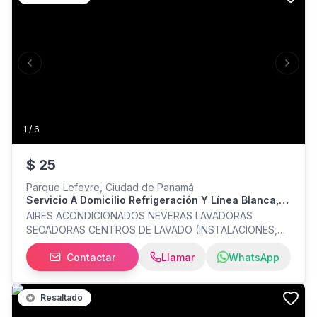
Previous slide
Next s
1
/
6
$
25
Parque Lefevre, Ciudad de Panamá
Servicio A Domicilio Refrigeración Y Línea Blanca,
Instalaciones, Mantenimiento Y Reparación.
AIRES ACONDICIONADOS NEVERAS LAVADORAS
Whatsaap
SECADORAS CENTROS DE LAVADO (INSTALACIONES,
MANTENIMIENTO Y REPARACIÓN) CUBRIMOS TODA EL
Contactar
Llamar
WhatsApp
ÁREA DE PANAMA Y PANAMA OESTE, CONTÁCTANOS
YA!!!!!! WHATSAAP
Resaltado