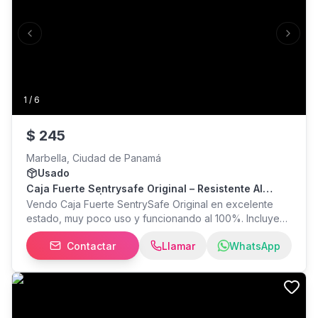
Previous slide
Next s
1
/
6
$
245
Marbella, Ciudad de Panamá
Usado
Caja Fuerte Sentrysafe Original – Resistente Al
Fuego Y Agua | Como Nueva
Vendo Caja Fuerte SentrySafe Original en excelente
estado, muy poco uso y funcionando al 100%. Incluye
llave de seguridad y combinación electrónica, lista para
Contactar
Llamar
WhatsApp
instalar y utilizar. Ideal para proteger documentos
importantes, dinero en efectivo, joyas, pasaportes,
escrituras, discos duros, USB, laptops y otros objetos
de valor. Especificaciones Marca: SentrySafe Cerradura
electrónica digital programable Incluye llave de
emergencia (override) Protección contra incendio por 1