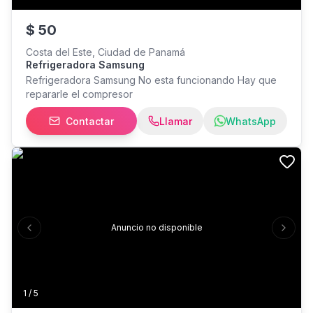
$
50
Costa del Este, Ciudad de Panamá
Refrigeradora Samsung
Refrigeradora Samsung No esta funcionando Hay que
repararle el compresor
Contactar
Llamar
WhatsApp
Anuncio no disponible
Previous slide
Next s
1
/
5