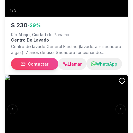
1
/
5
$
230
-
29
%
Río Abajo, Ciudad de Panamá
Centro De Lavado
Centro de lavado General Electric (lavadora + secadora
a gas). 7 años de uso. Secadora funcionando
correctamente. Lavadora funcional, pero presenta
Contactar
Llamar
WhatsApp
detalle mecánico en la transmisión y una pieza del
cierre de la tapa requiere reemplazo. Ideal para reparar
o para quien necesite principalmente la secadora.
Precio: $325 negociables.
Previous slide
Next s