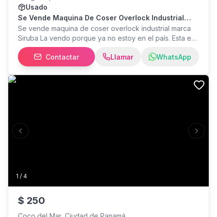
Usado
Se Vende Maquina De Coser Overlock Industrial
Marca Siruba
Se vende maquina de coser overlock industrial marca
Siruba La vendo porque ya no estoy en el país. Esta en
perfectas condiciones, último mantenimiento en enero,
Contactar
Llamar
WhatsApp
usada solo para coser licra y telas suaves
Previous slide
Next s
1
/
4
$
250
Coco del Mar, Ciudad de Panamá