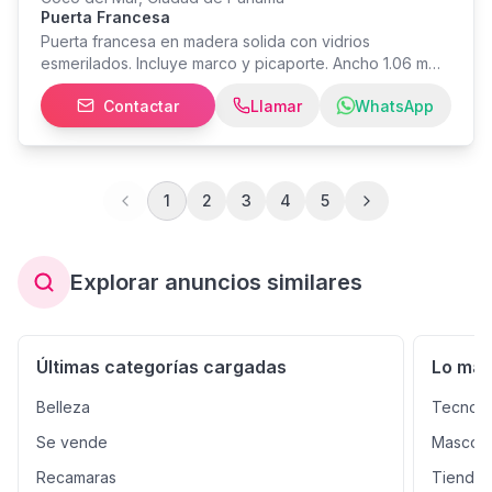
Puerta Francesa
Puerta francesa en madera solida con vidrios
esmerilados. Incluye marco y picaporte. Ancho 1.06 m
Alto 2.02
Contactar
Llamar
WhatsApp
1
2
3
4
5
Explorar anuncios similares
Últimas categorías cargadas
Lo má
Belleza
Tecnolo
Se vende
Mascota
Recamaras
Tiendas