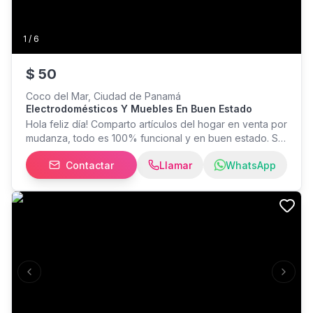
1
/
6
$
50
Coco del Mar, Ciudad de Panamá
Electrodomésticos Y Muebles En Buen Estado
Hola feliz día! Comparto artículos del hogar en venta por
mudanza, todo es 100% funcional y en buen estado. Se
retira en San Francisco. Comunicarse al whatsapp
Contactar
Llamar
WhatsApp
Previous slide
Next s