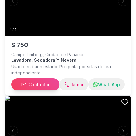
Previous slide
Next s
1
/
5
$
750
Campo Limberg, Ciudad de Panamá
Lavadora, Secadora Y Nevera
Usado en buen estado. Pregunta por si las desea
independiente
Contactar
Llamar
WhatsApp
Previous slide
Next s