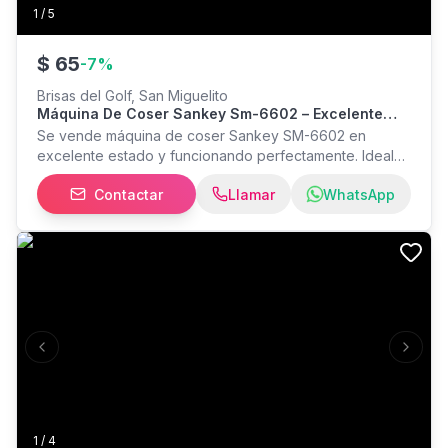
1
/
5
$
65
-
7
%
Brisas del Golf, San Miguelito
Máquina De Coser Sankey Sm-6602 – Excelente
Estado
Se vende máquina de coser Sankey SM-6602 en
excelente estado y funcionando perfectamente. Ideal
para proyectos de costura en casa. Características: • 66
Contactar
Llamar
WhatsApp
tipos de puntadas. • Ojal automático en 4 pasos. •
Motor de 70 W. • Luz LED integrada. • Largo y ancho de
puntada ajustables. • Brazo libre y mesa de extensión. •
Fácil de usar. Incluye: • Pedal electrónico. • Mesa de
extensión. • Caja original.
Previous slide
Next s
1
/
4