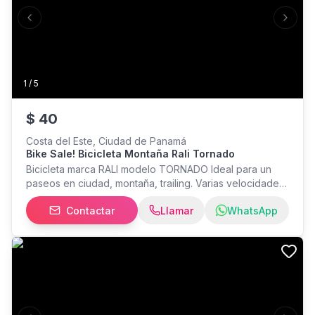
Previous slide
Next s
1
/
5
$
40
Costa del Este, Ciudad de Panamá
Bike Sale! Bicicleta Montaña Rali Tornado
Bicicleta marca RALI modelo TORNADO Ideal para un
paseos en ciudad, montaña, trailing. Varias velocidades
con sistema de cambios. Perfecto estado.
Contactar
Llamar
WhatsApp