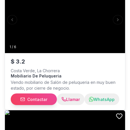
Previous slide
Next s
1
/
6
$
3.2
Costa Verde, La Chorrera
Mobiliario De Peluqueria
Vendo mobiliario de Salón de peluqueria en muy buen
estado, por cierre de negocio.
Contactar
Llamar
WhatsApp