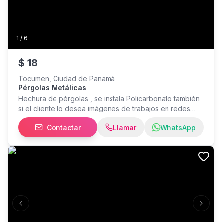
1
/
6
$
18
Tocumen, Ciudad de Panamá
Pérgolas Metálicas
Hechura de pérgolas , se instala Policarbonato también
si el cliente lo desea imágenes de trabajos en redes
sociales facebook e Instagram como Construservi pty
Contactar
Llamar
WhatsApp
WhatsApp y llamadas al
Previous slide
Next s