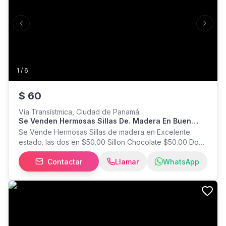
Previous slide
Next s
1
/
6
$
60
Vía Transístmica, Ciudad de Panamá
Se Venden Hermosas Sillas De. Madera En Buen
Estado
Se Vende Hermosas Sillas de madera en Excelente
estado. las dos en $50.00 Sillon Chocolate $50.00 Dos
sillas Azul Cobalto pot $80.00 Telefono
Contactar
Llamar
WhatsApp