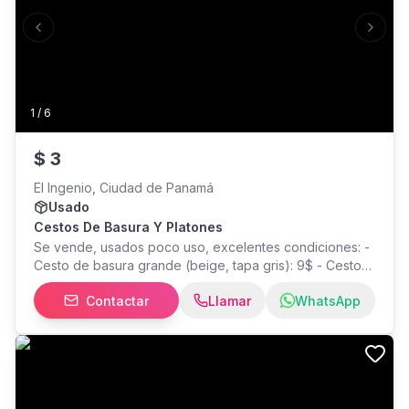
Previous slide
Next s
1
/
6
$
3
El Ingenio, Ciudad de Panamá
Usado
Cestos De Basura Y Platones
Se vende, usados poco uso, excelentes condiciones: -
Cesto de basura grande (beige, tapa gris): 9$ - Cesto
de basura mediano (blanco): 6$ - Cesto de basura
Contactar
Llamar
WhatsApp
pequeño (beige): 3$ - Platón de 18 litros: 1.5$ - Plantón
de 9 litros: 1 $ - Plantón de 4.5 litros: 0.50 $ NUEVO: -
Recogedor de basura: 1.5$ -Trapeador palo de madera
con mota de algodón de 300 grs - 3$ cada uno