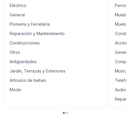
Eléctrico
Perros 
General
Muebles
Plomería y Ferretería
Mueble
Reparación y Mantenimiento
Constru
Construcciones
Accesor
Otros
General
Antigüedades
Comput
Jardín, Terrazas y Exteriores
Música,
Artículos de bebes
Teléfon
Moda
Audio, 
Reparac