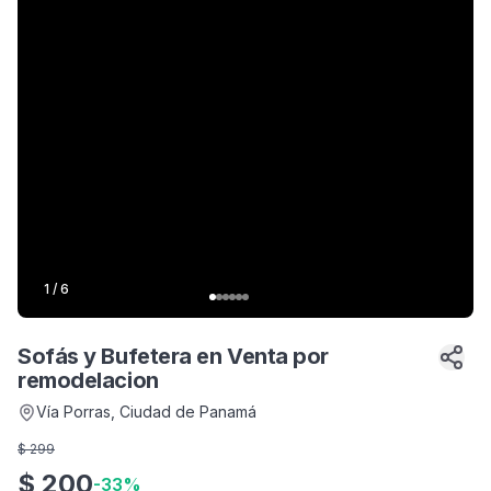
1
/
6
Sofás y Bufetera en Venta por
remodelacion
Vía Porras
, Ciudad de Panamá
$
299
$
200
-
33
%