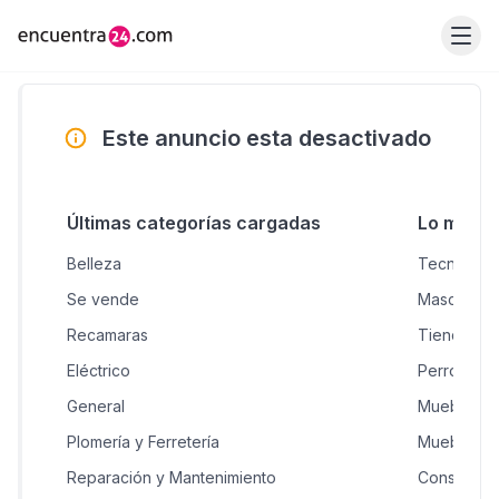
Este anuncio esta desactivado
Últimas categorías cargadas
Lo más 
Belleza
Tecnologí
Se vende
Mascotas &
Recamaras
Tiendas & 
Eléctrico
Perros en
General
Muebles H
Plomería y Ferretería
Muebles
Reparación y Mantenimiento
Construcci