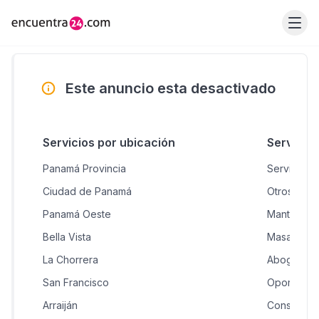
Este anuncio esta desactivado
Servicios por ubicación
Servicio
Panamá Provincia
Servicios 
Ciudad de Panamá
Otros
Panamá Oeste
Mantenimi
Bella Vista
Masajes y 
La Chorrera
Abogados
San Francisco
Oportunid
Arraiján
Consultorí