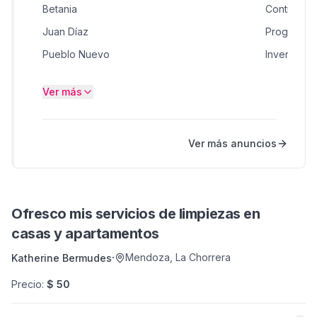
Betania
Contratista
Juan Díaz
Programad
Pueblo Nuevo
Inversione
Calle 50
Arquitecto
Ver más
Arraiján
Transport
El Cangrejo
Salud
Ver más anuncios
San Miguelito
Busco
Villa Zaita
Busco Soc
Ofresco mis servicios de limpiezas en
casas y apartamentos
·
Mendoza
,
La Chorrera
Katherine Bermudes
Precio
:
$ 50