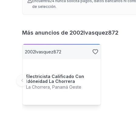
Encuentra24 nunca solicita pagos, datos bancarios ni con
de selección.
Más anuncios de
2002lvasquez872
2002lvasquez872
Electricista Calificado Con
Idóneidad La Chorrera
Previous slide
La Chorrera, Panamá Oeste