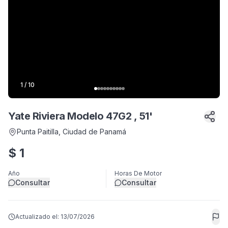
1
/
10
Yate Riviera Modelo 47G2 , 51'
Punta Paitilla
, Ciudad de Panamá
$
1
Año
Horas De Motor
Consultar
Consultar
Actualizado el:
13/07/2026