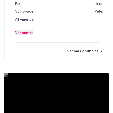
Kia
Hino 500 
Volkswagen
Peterbilt 5
All American
Chevrolet
Ver más
Foton
Fuso
Ver más anuncios
Infiniti
JMC