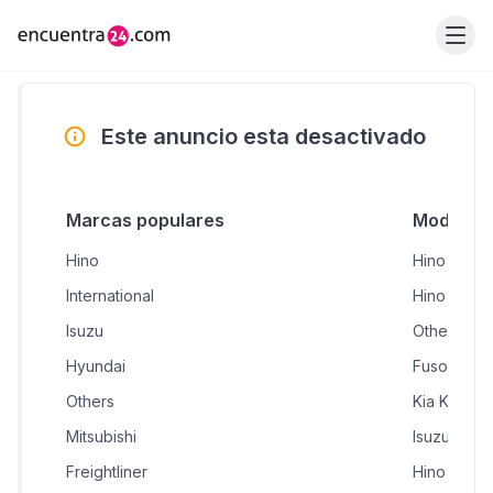
Este anuncio esta desactivado
Marcas populares
Modelos 
Hino
Hino 300
International
Hino Dutro
Isuzu
Others C12
Hyundai
Fuso Cant
Others
Kia K2700
Mitsubishi
Isuzu NKR
Freightliner
Hino 500 