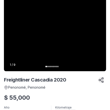
1
/
9
Freightliner Cascadia 2020
Penonomé
, Penonomé
$
55,000
Año
Kilometraje