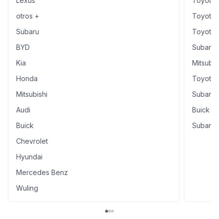
Lexus
Toyota
cotización.
otros +
Toyota 
Subaru
Toyota 
BYD
Subaru 
Kia
Mitsubis
Honda
Toyota 
Mitsubishi
Subaru 
Audi
Buick En
Buick
Subaru E
Chevrolet
Hyundai
Mercedes Benz
Wuling