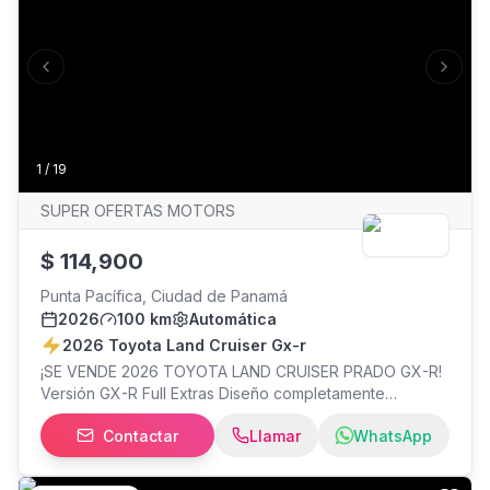
Previous slide
Next s
1
/
19
SUPER OFERTAS MOTORS
$
114,900
Punta Pacífica, Ciudad de Panamá
2026
100 km
Automática
2026 Toyota Land Cruiser Gx-r
¡SE VENDE 2026 TOYOTA LAND CRUISER PRADO GX-R!
Versión GX-R Full Extras Diseño completamente
renovado Tecnología de última generación Lista para
Contactar
Llamar
WhatsApp
entrega inmediata en Panamá Financiamiento disponible
Recibimos tu auto como parte de pago Contáctanos
para más información