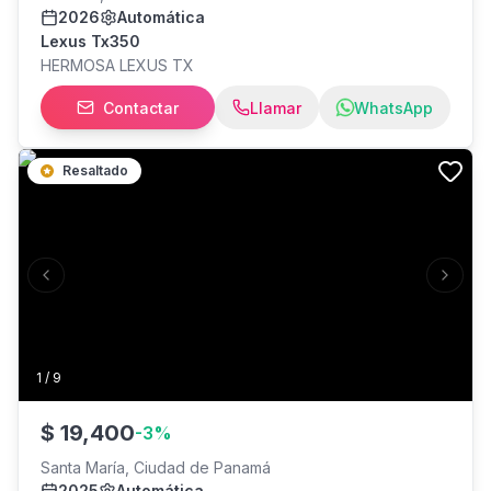
2026
Automática
Lexus Tx350
HERMOSA LEXUS TX
Contactar
Llamar
WhatsApp
Resaltado
Previous slide
Next s
1
/
9
$
19,400
-
3
%
Santa María, Ciudad de Panamá
2025
Automática