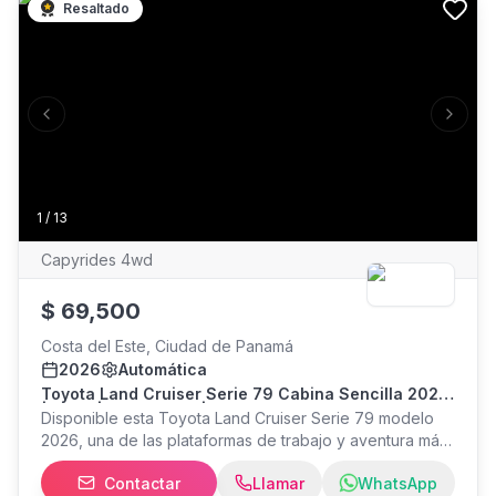
Resaltado
Previous slide
Next s
1
/
13
Capyrides 4wd
$
69,500
Costa del Este, Ciudad de Panamá
2026
Automática
Toyota Land Cruiser Serie 79 Cabina Sencilla 2026
| 0 Km | Automática | 4x4
Disponible esta Toyota Land Cruiser Serie 79 modelo
2026, una de las plataformas de trabajo y aventura más
reconocidas por su durabilidad, capacidad y
Contactar
Llamar
WhatsApp
confiabilidad. Esta unidad es de Ricardo Pérez,