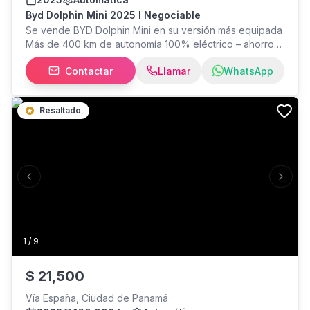
Byd Dolphin Mini 2025 I Negociable
Se vende BYD Dolphin Mini en su versión más equipada
Más de 400 km de autonomía 100% eléctrico – ahorro
total en gasolina Pantalla táctil moderna y full tecnología
Contactar
Llamar
WhatsApp
Interior impecable (aún con plásticos de agencia)
Incluye cargador original Carro listo para estrenar, ideal
si quieres eléctrico sin esperar entrega de agencia.
Resaltado
Súper cómodo, económico y perfecto para la ciudad o
viajes largos. PRECIO NEGOCIABLE. CONTACTE AL
Previous slide
Next s
1
/
9
$
21,500
Vía España, Ciudad de Panamá