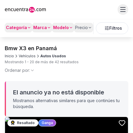
Categoría
Marca
Modelo
Precio
Kilómetros
Filtros
Bmw X3 en Panamá
Inicio
Vehículos
Autos Usados
Mostrando
1
-
20
de más de
42
resultados
Ordenar por:
El anuncio ya no está disponible
Mostramos alternativas similares para que continúes tu
búsqueda.
Resaltado
Ganga