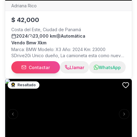
Adriana Rico
$
42,000
Costa del Este, Ciudad de Panamá
2024
23,000 km
Automática
Vendo Bmw Xkm
Marca: BMW Modelo: X3 Año: 2024 Km: 23000
SDrive20i Unico dueño, La camioneta esta como nueva,
todos los servicios se le han hecho en el concesionario,
Contactar
Llamar
WhatsApp
esta como de agencia. Se Vende por mudanza
Resaltado
Previous slide
Next s