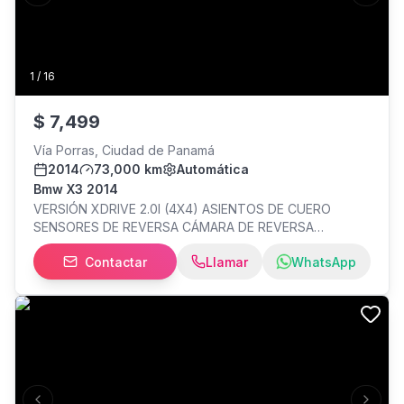
Asientos eléctricos tapizados en cuero color caramelo -
Acabados estilo madera en interior - Timón
multifuncional con paddle shifters
1
/
16
$
7,499
Vía Porras, Ciudad de Panamá
2014
73,000 km
Automática
Bmw X3 2014
VERSIÓN XDRIVE 2.0I (4X4) ASIENTOS DE CUERO
SENSORES DE REVERSA CÁMARA DE REVERSA
ARRANQUE DE BOTÓN TIPO DE MANEJO CONFORT -
Contactar
Llamar
WhatsApp
ECO - SPORT 2 JUEGOS DE LLAVE LLANTAS NUEVAS
PIRELLI COMPRADO EN BAVARIAN MOTORS
MANTENIMIENTO AL DÍA UN SOLO DUEÑO POCO KMS
COMO NUEVO ACEPTO TRADE IN **ACEPTAMOS
TARJETA CREDITO** **PRECIO NO INCLUYE ITBMS**