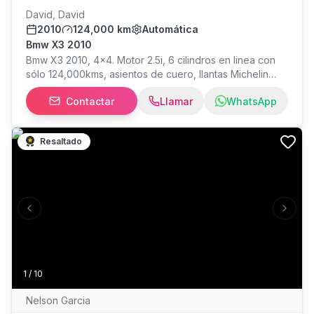
David, David
2010
124,000 km
Automática
Bmw X3 2010
Bmw X3 2010, 4x4. Motor 2.5i, 6 cilindros en linea con
sólo 124,000kms, asientos de cuero, llantas Michelin
casi nuevas, todos los aceites y filtros nuevos, coils
Contactar
Llamar
WhatsApp
Bosch nuevos, batería nueva, aire acondicionado
nuevo, etc. Impecable por dentro y por fuera. PRECIO
$4,300
Resaltado
Previous slide
Next s
1
/
10
Nelson Garcia