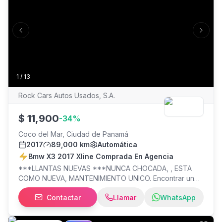
Previous slide
Next s
1
/
13
Rock Cars Autos Usados, S.A.
$
11,900
-
34
%
Coco del Mar, Ciudad de Panamá
2017
89,000 km
Automática
Bmw X3 2017 Xline Comprada En Agencia
***LLANTAS NUEVAS ***NUNCA CHOCADA, , ESTA
COMO NUEVA, MANTENIMIENTO UNICO. Encontrar un
vehículo en estas condiciones es difícil, sin temor a
Contactar
Llamar
WhatsApp
equivocarnos la mejor que vera, mantenimiento único,
esta como de agencia. ***Tapicería, motor y
transmisión en extraordinario estado. ***RECIBIMOS TU