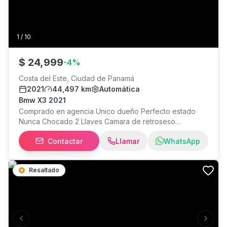
1
/
10
$
24,999
-
4
%
Costa del Este, Ciudad de Panamá
2021
44,497 km
Automática
Bmw X3 2021
Comprado en agencia Unico dueño Perfecto estado
Nunca Chocado 2 Llaves Camara de retroseso
Sensores de parking Vidrios ahumados Frenos ABS
Contactar
Llamar
WhatsApp
Asientos de cuero Boton de arranque Entrada Sin Llave
Memoria de asientos para 2 personas Maletero
electrico Silla conductor y pasajero electronico Apple
Resaltado
carplay & android Auto Se Vende por cambio de carro
Previous slide
Next s