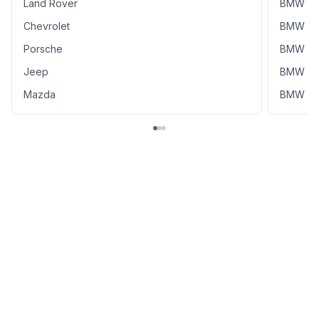
Land Rover
BMW X5
Chevrolet
BMW X
Porsche
BMW 31
Jeep
BMW 5
Mazda
BMW Act