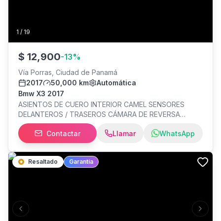
chocado Venta directa de propietario a propietario.
1
/
19
$
12,900
-
13
%
Vía Porras, Ciudad de Panamá
2017
50,000 km
Automática
Bmw X3 2017
ASIENTOS DE CUERO INTERIOR CAMEL SENSORES
DELANTEROS / TRASEROS CÁMARA DE REVERSA
MALETERO ELECTRICO TIPO DE MANEJO NORMAL -
Contactar
Llamar
WhatsApp
CONFORT - SPORT RINES M 2 JUEGOS DE LLAVE
LLANTAS COMPRADO EN BAVARIAN MOTORS
MANTENIMIENTO AL DÍA POCO KMS COMO NUEVO
Resaltado
Garantía
ACEPTO TRADE IN **ACEPTAMOS TARJETA
CRÉDITO** **PRECIO NO INCLUYE ITBMS**
Previous slide
Next s