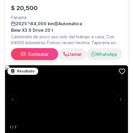
$
20,500
Panamá
2021
64,000 km
Automática
Bmw X3 S Drive 20 I
Camioneta de poco uso solo del trabajo a casa, Con
64000 kilometros Frenos recien hechos Tapiceria en
excelentes condiciones Todos sus servicion en la BMW
Contactar
Llamar
WhatsApp
Muy bien cuidada A toda prueba
Resaltado
Previous slide
Next s
1
/
7