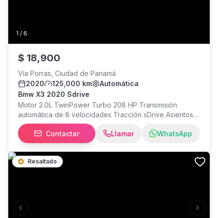
1
/
6
$
18,900
Vía Porras, Ciudad de Panamá
2020
125,000 km
Automática
Bmw X3 2020 Sdrive
Motor 2.0L TwinPower Turbo 208 HP Transmisión
automática de 8 velocidades Tracción sDrive Asientos
eléctricos con memoria Pantalla multimedia BMW Curved
Contactar
Llamar
WhatsApp
Display Cámara de reversa Rines de lujo Interior
premium Excelente desempeño y bajo consumo de
combustible Ubicación: San Francisco, Ciudad de
Resaltado
Panama
Previous slide
Next s