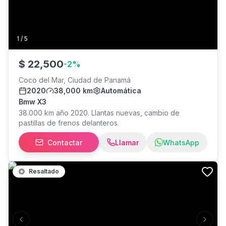
1
/
5
$
22,500
-
2
%
Coco del Mar, Ciudad de Panamá
2020
38,000 km
Automática
Bmw X3
38.000 km año 2020. Llantas nuevas, cambio de
pastillas de frenos delanteros.
Contactar
Llamar
WhatsApp
Resaltado
Previous slide
Next s