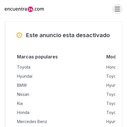
Este anuncio esta desactivado
Marcas populares
Modelos 
Toyota
Honda CR
Hyundai
Toyota RA
BMW
Hyundai A
Nissan
Toyota Yar
Kia
Toyota Hil
Honda
Toyota Pr
Mercedes Benz
Hyundai T