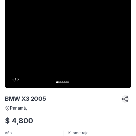
1
/
7
BMW X3 2005
Panamá
,
$
4,800
Año
Kilometraje