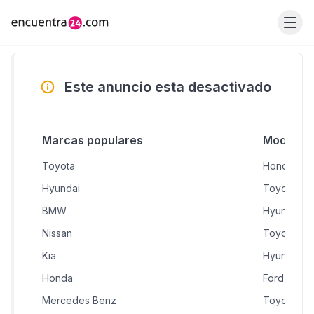
Este anuncio esta desactivado
Marcas populares
Modelos 
Toyota
Honda CR
Hyundai
Toyota RA
BMW
Hyundai A
Nissan
Toyota Yar
Kia
Hyundai T
Honda
Ford Explo
Mercedes Benz
Toyota Hil