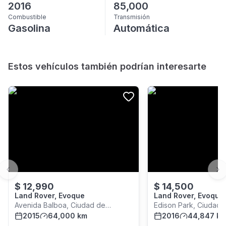
2016
85,000
Combustible
Transmisión
Gasolina
Automática
Estos vehículos también podrían interesarte
Previous slide
Ne
$
12,990
$
14,500
Land Rover, Evoque
Land Rover, Evoque
Avenida Balboa, Ciudad de
Edison Park, Ciudad
Panamá
2015
64,000 km
2016
44,847 k