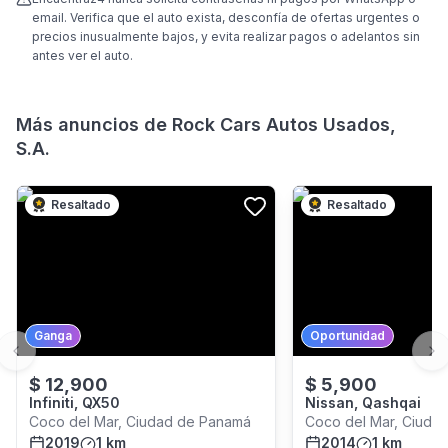
email. Verifica que el auto exista, desconfía de ofertas urgentes o
precios inusualmente bajos, y evita realizar pagos o adelantos sin
antes ver el auto.
Más anuncios de
Rock Cars Autos Usados,
S.A.
Resaltado
Resaltado
Ganga
Oportunidad
Previous slide
Ne
$
12,900
$
5,900
Infiniti, QX50
Nissan, Qashqai
Coco del Mar, Ciudad de Panamá
Coco del Mar, Ciuda
2019
1 km
2014
1 km