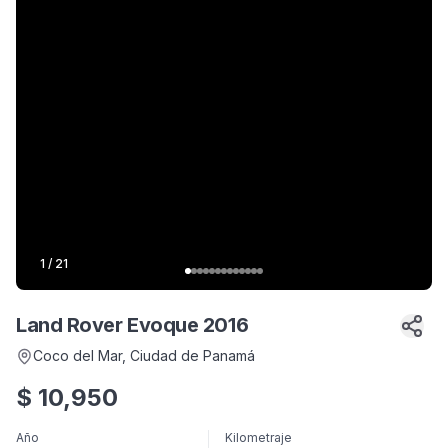
1
/
21
Land Rover Evoque 2016
Coco del Mar
, Ciudad de Panamá
$
10,950
Año
Kilometraje