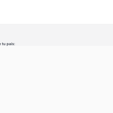
e tu país:
©
2026
Encuentra 24
. Todos los derechos reservados.