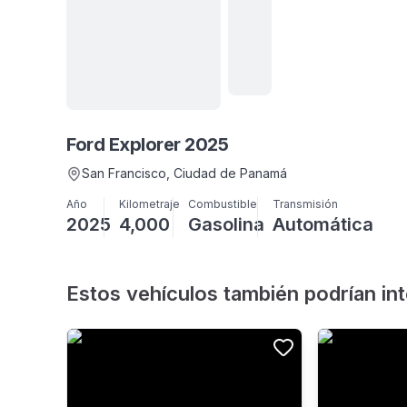
Ver
todas
Ford Explorer 2025
19
fotos
San Francisco
, Ciudad de Panamá
Año
Kilometraje
Combustible
Transmisión
2025
4,000
Gasolina
Automática
Estos vehículos también podrían in