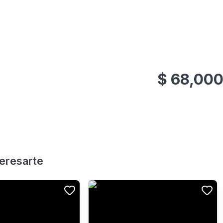
$
68,00
teresarte