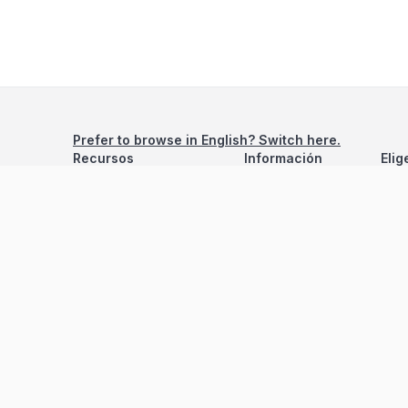
Prefer to browse in English? Switch here.
Recursos
Información
Elig
Estadísticas de Propiedades
Nosotros
Bluebook
Términos y Servicios
Calculadora de Hipotecas
Políticas de Privacidad