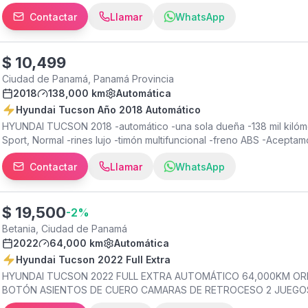
TRADE IN ( Su auto como parte de pago) -Listo para Traspaso P
Contactar
Llamar
WhatsApp
DONALDO GUERRA, CALLE 3, AVENIDA FERNÁNDEZ DE CORDOBA.
$
10,499
Ciudad de Panamá, Panamá Provincia
2018
138,000 km
Automática
Hyundai Tucson Año 2018 Automático
HYUNDAI TUCSON 2018 -automático -una sola dueña -138 mil kilóme
Sport, Normal -rines lujo -timón multifuncional -freno ABS -Acepta
para Traspaso PRECIO: $ 10,499.00 AL FRENTE DE TRANSPORTE
Contactar
Llamar
WhatsApp
DE CORDOBA.
$
19,500
-
2
%
Betania, Ciudad de Panamá
2022
64,000 km
Automática
Hyundai Tucson 2022 Full Extra
HYUNDAI TUCSON 2022 FULL EXTRA AUTOMÁTICO 64,000KM OR
BOTÓN ASIENTOS DE CUERO CAMARAS DE RETROCESO 2 JUEGOS
Y TRANSMISIÓN EXCELENTE FUNCIONAMIENTO DEL AIRE ACONDI