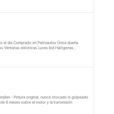
to al día Comprado en Petroautos Única dueña
ibu Ventanas eléctricas Luces led Halógenas
tamos Trade in CARRASQUILLA,DIAGONAL AL ANTIGUO
talles - Pintura original, nunca chocado ni golpeado
de 6 meses sobre el motor y la transmisión