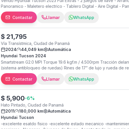
Vendo Hyundai Tucson 2023 Full Extras - 2 juegos de llave - Arra
Panoramico - Maletero electrico - Tablero Digital - Aire Digital - P
mantenimientos de agencia - Garantia de Agencia vigente - 1 solo d
Contactar
Llamar
WhatsApp
Precio Negociable
$
21,795
Vía Transístmica, Ciudad de Panamá
2024
44,049 km
Automática
Hyundai Tucson 2024
Smartstream G2.0 MPI Torque 19.6 kgf.m / 4.500rpm Tracción dela
(sistema antibloqueo de ruedas) Rines de 17” de lujo y rueda de 
DBC – DownHill Brake Control EPB – Frenos de Estacionamiento Aut
Contactar
Llamar
WhatsApp
a distancia Cámara de reversa con líneas guía Sistema de anclajes
delanteras LED Conectividad Android Auto y Apple Car Play Puerto 
$
5,900
-
6
%
Hato Pintado, Ciudad de Panamá
2011
180,000 km
Automática
Hyundai Tucson
-excelente esatdo fisico -excelente estado mecanico -mantenimiento