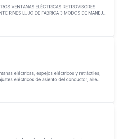
ETROS VENTANAS ELÉCTRICAS RETROVISORES
NTE RINES LUJO DE FABRICA 3 MODOS DE MANEJO
OS DE LLAVES ALARMA DE SEGURIDAD INSCRITO
ACIÓN
as eléctricas, espejos eléctricos y retráctiles,
justes eléctricos de asiento del conductor, aire
o de botón, rines de lujo, luces alógenas, pantalla
, conector de 12 v, 5 pasajeros. 20,900 Estamos
de Honda) y al lado del Banco Nacional. Búscanos
 al Whatsapp o déjanos un comentario si quieres
automotriz en Panamá, es sinónimo de confianza,