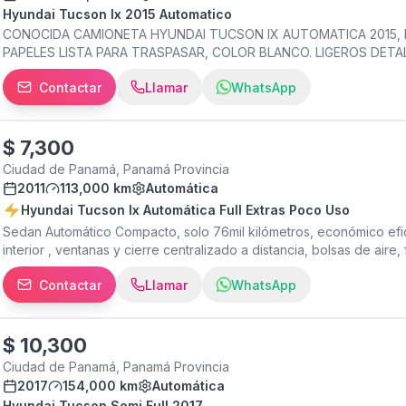
Hyundai Tucson Ix 2015 Automatico
CONOCIDA CAMIONETA HYUNDAI TUCSON IX AUTOMATICA 2015, B
PAPELES LISTA PARA TRASPASAR, COLOR BLANCO. LIGEROS DETA
Contactar
Llamar
WhatsApp
$
7,300
Ciudad de Panamá, Panamá Provincia
2011
113,000 km
Automática
Hyundai Tucson Ix Automática Full Extras Poco Uso
Sedan Automático Compacto, solo 76mil kilómetros, económico efi
interior , ventanas y cierre centralizado a distancia, bolsas de air
condiciones físicas y mecánicas.
Contactar
Llamar
WhatsApp
$
10,300
Ciudad de Panamá, Panamá Provincia
2017
154,000 km
Automática
Hyundai Tucson Semi Full 2017