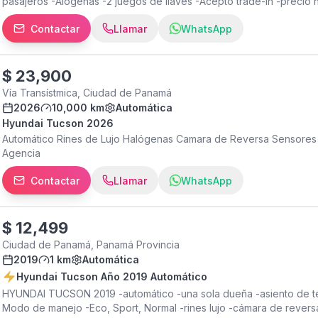
pasajeros -Alogenas -2 juegos de llaves -Acepto trade-in -precio n
Contactar
Llamar
WhatsApp
$
23,900
Vía Transístmica, Ciudad de Panamá
2026
10,000 km
Automática
Hyundai Tucson 2026
Automático Rines de Lujo Halógenas Camara de Reversa Sensores
Agencia
Contactar
Llamar
WhatsApp
$
12,499
Ciudad de Panamá, Panamá Provincia
2019
1 km
Automática
Hyundai Tucson Año 2019 Automático
HYUNDAI TUCSON 2019 -automático -una sola dueña -asiento de tel
Modo de manejo -Eco, Sport, Normal -rines lujo -cámara de revers