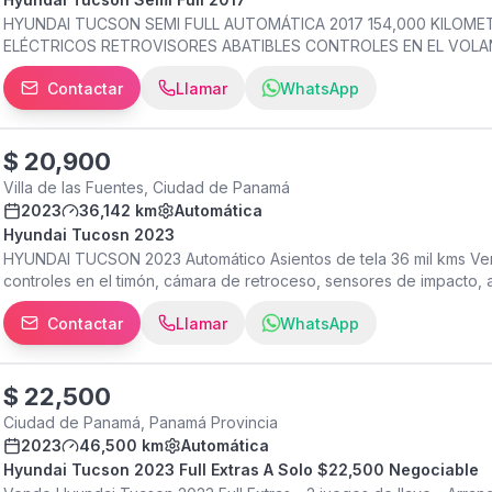
HYUNDAI TUCSON SEMI FULL AUTOMÁTICA 2017 154,000 KILOM
ELÉCTRICOS RETROVISORES ABATIBLES CONTROLES EN EL VOLA
INTERIOR EN BUEN ESTADO MALETERO AMPLIO ALOGENAS 2 JUEG
Contactar
Llamar
WhatsApp
EN MUNICIPIO DE PANAMÁ DOCUMENTOS AL DIA MAYOR INFORM
$
20,900
Villa de las Fuentes, Ciudad de Panamá
2023
36,142 km
Automática
Hyundai Tucosn 2023
HYUNDAI TUCSON 2023 Automático Asientos de tela 36 mil kms Ventan
controles en el timón, cámara de retroceso, sensores de impacto, a
acondicionado dual, bolsas de aire conductor y pasajeros, encendid
Contactar
Llamar
WhatsApp
multimedia, controles de radio y llamada en el timón, entradas usb
Ubicados en Tumba Muerto Frente a Bahía Motors (Concesionario 
en Google Maps o Waze como Rapid Motors. Contáctanos por DM o
más información. Rapid Motors con más de 10 años en el mercado 
$
22,500
seguridad y garantía.
Ciudad de Panamá, Panamá Provincia
2023
46,500 km
Automática
Hyundai Tucson 2023 Full Extras A Solo $22,500 Negociable