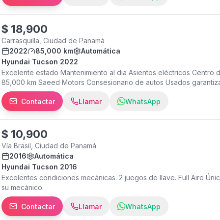
$
18,900
Carrasquilla, Ciudad de Panamá
2022
85,000 km
Automática
Hyundai Tucson 2022
Excelente estado Mantenimiento al dia Asientos eléctricos Centro d
85,000 km Saeed Motors Consesionario de autos Usados garantiza
horarios son de Lunes A Vienes de 8:00 a 6:00 y los Sábados de 
Contactar
Llamar
WhatsApp
inventario muy amplio con autos de todas las gamas. Saeed Motor
experiencia en el mercado automotriz. Nos dedicamos a la compra 
pasión y enfoque es brindar un servicio satisfactorio. Saeed Moto
calle 68 este entrando por el Restaurante el Novillo Segundo con
$
10,900
Trabajamos con Honestidad. Contactanos al / When the time comes t
Vía Brasil, Ciudad de Panamá
Motors is your best option. We count with a great inventory of cars
2016
Automática
Hyundai Tucson 2016
Excelentes condiciones mecánicas. 2 juegos de llave. Full Aire Úni
su mecánico.
Contactar
Llamar
WhatsApp