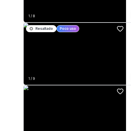
1
/
8
Resaltado
Poco uso
1
/
9