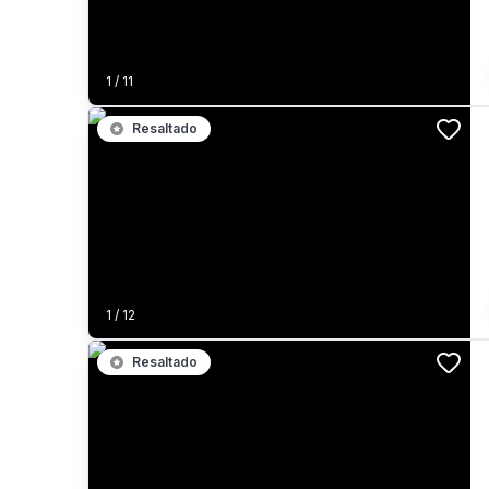
1
/
11
Resaltado
1
/
12
Resaltado