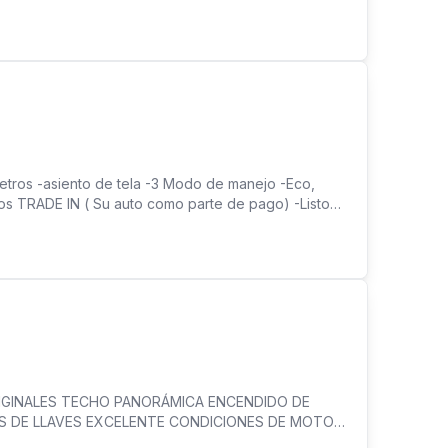
RECIO: $ 12,499.00 AL FRENTE DE TRANSPORTE
tros -asiento de tela -3 Modo de manejo -Eco,
mos TRADE IN ( Su auto como parte de pago) -Listo
 DONALDO GUERRA, CALLE 3, AVENIDA FERNÁNDEZ
IGINALES TECHO PANORÁMICA ENCENDIDO DE
 DE LLAVES EXCELENTE CONDICIONES DE MOTOR
CIONADO 100% NEGOCIABLE