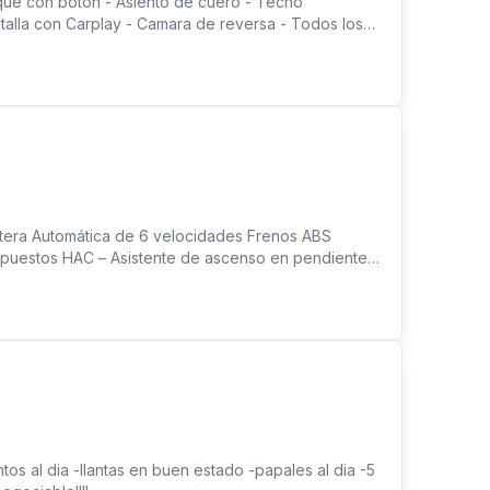
nque con boton - Asiento de cuero - Techo
antalla con Carplay - Camara de reversa - Todos los
ueno - Placa y papeles al dia - Acepto Trade in -
ntera Automática de 6 velocidades Frenos ABS
repuestos HAC – Asistente de ascenso en pendiente
omático Cierre Central de puertas Llave de entrada
 y amarres para silla de bebé ISOFIX Luces
USB y entrada auxiliar
s al dia -llantas en buen estado -papales al dia -5