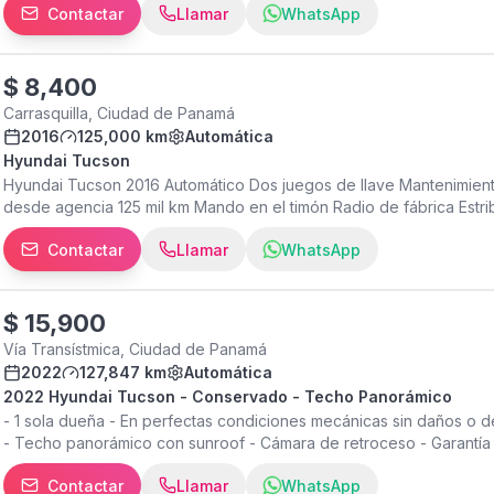
Contactar
Llamar
WhatsApp
$
8,400
Carrasquilla, Ciudad de Panamá
2016
125,000 km
Automática
Hyundai Tucson
Hyundai Tucson 2016 Automático Dos juegos de llave Mantenimien
desde agencia 125 mil km Mando en el timón Radio de fábrica Estr
Maletero amplio Papeles y placa al día Precio negociable Acep
Contactar
Llamar
WhatsApp
DUREX.CALLE ENRIQUE J.ARCE.
$
15,900
Vía Transístmica, Ciudad de Panamá
2022
127,847 km
Automática
2022 Hyundai Tucson - Conservado - Techo Panorámico
- 1 sola dueña - En perfectas condiciones mecánicas sin daños o de
- Techo panorámico con sunroof - Cámara de retroceso - Garantía 
Contactar
Llamar
WhatsApp