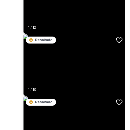
1
/
12
Resaltado
1
/
10
Resaltado