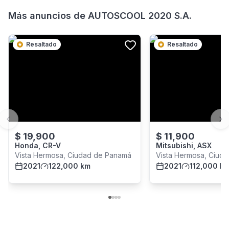
Más anuncios de
AUTOSCOOL 2020 S.A.
Resaltado
Resaltado
Previous slide
Ne
$
19,900
$
11,900
Honda, CR-V
Mitsubishi, ASX
Vista Hermosa, Ciudad de Panamá
Vista Hermosa, Ciud
2021
122,000 km
2021
112,000 k