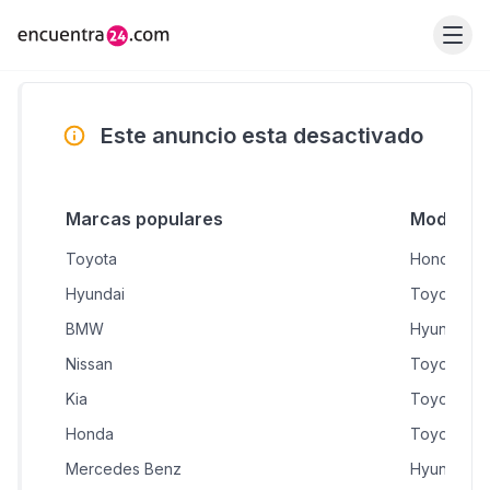
Este anuncio esta desactivado
Marcas populares
Modelos 
Toyota
Honda CR
Hyundai
Toyota RA
BMW
Hyundai A
Nissan
Toyota Yar
Kia
Toyota Hil
Honda
Toyota Pr
Mercedes Benz
Hyundai T