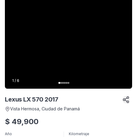
1
/
6
Lexus LX 570 2017
Vista Hermosa
, Ciudad de Panamá
$
49,900
Año
Kilometraje