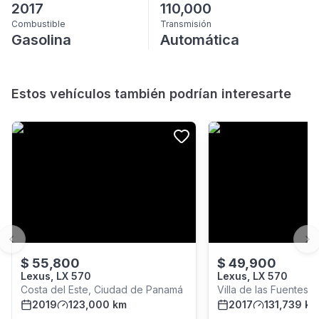
2017
110,000
Combustible
Transmisión
Gasolina
Automática
Estos vehículos también podrían interesarte
Previous slide
Ne
$
55,800
$
49,900
Lexus, LX 570
Lexus, LX 570
Costa del Este, Ciudad de Panamá
Villa de las Fuentes,
2019
123,000 km
Panamá
2017
131,739 km