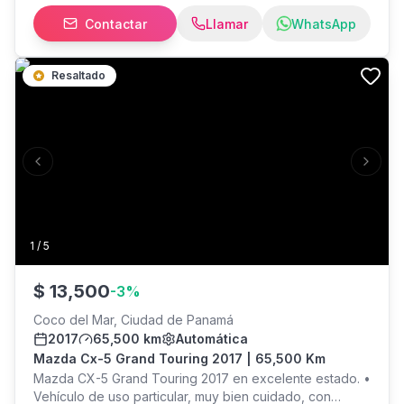
de aire o Botón de encendido o Controles en el volante
Contactar
Llamar
WhatsApp
o Cámara de retroceso o Conectividad para
dispositivos móviles Contamos con más de 20 años en
el mercado ofreciendo excelentes servicios y
Resaltado
productos de primera calidad. Nuestros asesores te
acompañan en el trámite para que tengas la mejor
experiencia en la compra de tu vehículo. *Nuestros
precios no incluyen ITBMS, ni trámite de traspaso*
¡Visítanos!
Previous slide
Next s
1
/
5
$
13,500
-
3
%
Coco del Mar, Ciudad de Panamá
2017
65,500 km
Automática
Mazda Cx-5 Grand Touring 2017 | 65,500 Km
Mazda CX-5 Grand Touring 2017 en excelente estado. •
Vehículo de uso particular, muy bien cuidado, con