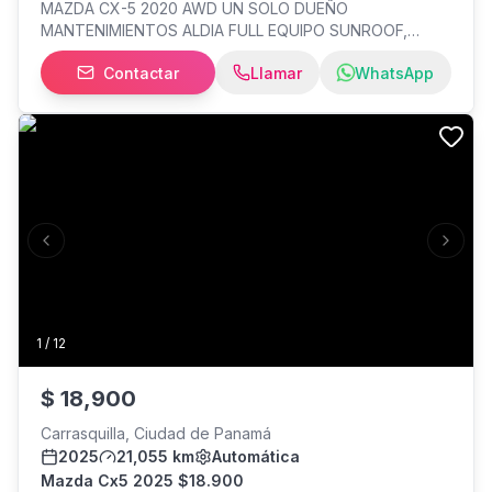
MAZDA CX-5 2020 AWD UN SOLO DUEÑO
MANTENIMIENTOS ALDIA FULL EQUIPO SUNROOF,
CAMA DE RETROCESO ASIENTO DE CUERO Y
Contactar
Llamar
WhatsApp
ELECTRICO
Previous slide
Next s
1
/
12
$
18,900
Carrasquilla, Ciudad de Panamá
2025
21,055 km
Automática
Mazda Cx5 2025 $18.900