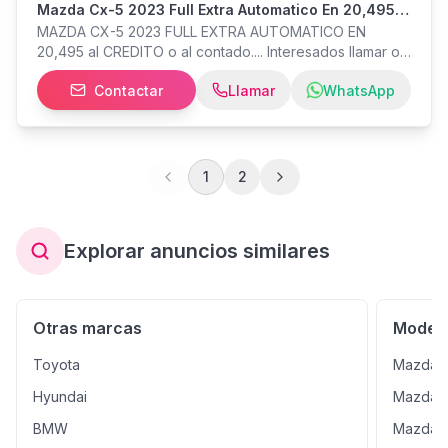
Mazda Cx-5 2023 Full Extra Automatico En 20,495
Al Credito O Alcontado
MAZDA CX-5 2023 FULL EXTRA AUTOMATICO EN
20,495 al CREDITO o al contado.... Interesados llamar o
chatear por whatsapp . Con Garantía. ISAIAS JUAREZ. *
Contactar
Llamar
WhatsApp
ES LA VERSION MAS FULL * ASIENTO DE CUERO
*MALETERO ELECTRICO *ENCENDIDO DE BOTON
1
2
Explorar anuncios similares
Otras marcas
Modelo
Toyota
Mazda 
Hyundai
Mazda 
BMW
Mazda 