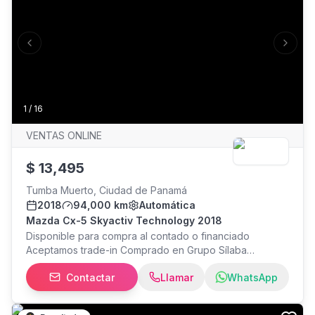
Previous slide
Next s
1
/
16
VENTAS ONLINE
$
13,495
Tumba Muerto, Ciudad de Panamá
2018
94,000 km
Automática
Mazda Cx-5 Skyactiv Technology 2018
Disponible para compra al contado o financiado
Aceptamos trade-in Comprado en Grupo Sílaba
Mantenimientos al día Auto garantizado Equipamiento
Contactar
Llamar
WhatsApp
destacado: Transmisión automática Modo de
conducción Sport Pantalla multimedia táctil Cámara de
retroceso Controles en el volante Botón de arranque