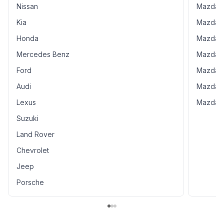
Nissan
Mazda 
Kia
Mazda 
Honda
Mazda 
Mercedes Benz
Mazda 
Ford
Mazda 
Audi
Mazda 
Lexus
Mazda 
Suzuki
Land Rover
Chevrolet
Jeep
Porsche