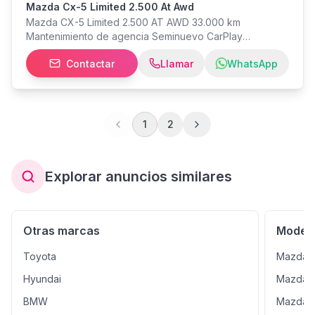
Mazda Cx-5 Limited 2.500 At Awd
Mazda CX-5 Limited 2.500 AT AWD 33.000 km
Mantenimiento de agencia Seminuevo CarPlay
Inalámbrico Maletero con apertura automática
Contactar
Llamar
WhatsApp
1
2
Explorar anuncios similares
Otras marcas
Modelo
Toyota
Mazda 
Hyundai
Mazda 
BMW
Mazda 