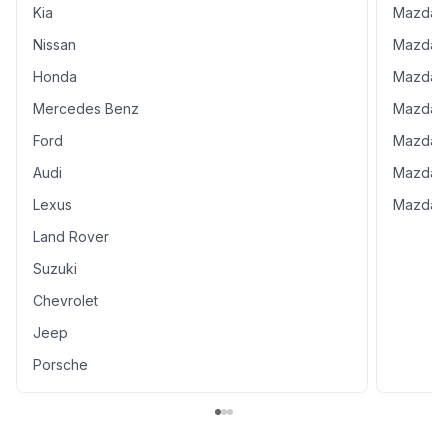
Kia
Mazda 
Nissan
Mazda 
Honda
Mazda 
Mercedes Benz
Mazda 
Ford
Mazda 
Audi
Mazda 
Lexus
Mazda 
Land Rover
Suzuki
Chevrolet
Jeep
Porsche