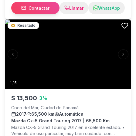
de aire o Botón de encendido o Controles en el volante
Contactar
Llamar
WhatsApp
o Cámara de retroceso o Conectividad para
dispositivos móviles Contamos con más de 20 años en
el mercado ofreciendo excelentes servicios y
Resaltado
productos de primera calidad. Nuestros asesores te
acompañan en el trámite para que tengas la mejor
experiencia en la compra de tu vehículo. *Nuestros
precios no incluyen ITBMS, ni trámite de traspaso*
¡Visítanos!
Previous slide
Next s
1
/
5
$
13,500
-
3
%
Coco del Mar, Ciudad de Panamá
2017
65,500 km
Automática
Mazda Cx-5 Grand Touring 2017 | 65,500 Km
Mazda CX-5 Grand Touring 2017 en excelente estado. •
Vehículo de uso particular, muy bien cuidado, con