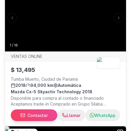
Previous slide
Next s
1
/
16
VENTAS ONLINE
$
13,495
Tumba Muerto, Ciudad de Panamá
2018
94,000 km
Automática
Mazda Cx-5 Skyactiv Technology 2018
Disponible para compra al contado o financiado
Aceptamos trade-in Comprado en Grupo Sílaba
Mantenimientos al día Auto garantizado Equipamiento
Contactar
Llamar
WhatsApp
destacado: Transmisión automática Modo de
conducción Sport Pantalla multimedia táctil Cámara de
retroceso Controles en el volante Botón de arranque