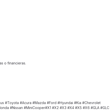
)
s o financieras.
 #Toyota #Acura #Mazda #Ford #Hyundai #Kia #Chevrolet
#Honda #Nissan #MiniCooper#X1 #X2 #X3 #X4 #X5 #X6 #GLA #GLC