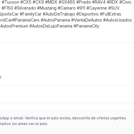
r #Tucson #CX5 #CX9 #MDX #GX460 #Prado #RAV4 #RDX #Civic
g #F150 #Silverado #Mustang #Camaro #911 #Cayenne #SUV
ortsCar #FamilyCar #AutoDeTrabajo #Deportivo #FullExtras
ybridCar#PanamaCars #AutosPanama #VentaDeAutos #AutosUsados
#AutosPremium #AutosDeLujoPanama #PanamaCity
z
App o email. Verifica que el auto exista, desconfía de ofertas urgentes
antos sin antes ver el auto.