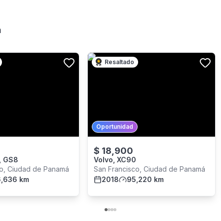
á
Resaltado
Oportunidad
$
18,900
, GS8
Volvo, XC90
co, Ciudad de Panamá
San Francisco, Ciudad de Panamá
,636 km
2018
95,220 km