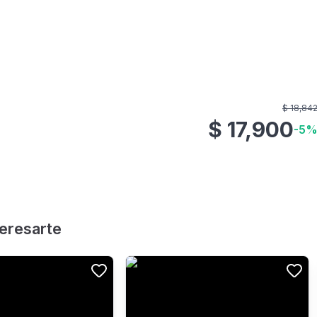
$
18,84
$
17,900
-
5
teresarte