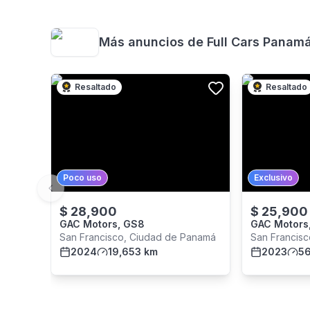
Más anuncios de
Full Cars Panam
Resaltado
Resaltado
Poco uso
Exclusivo
Previous slide
$
28,900
$
25,900
GAC Motors, GS8
GAC Motors
San Francisco, Ciudad de Panamá
San Francis
2024
19,653 km
2023
56