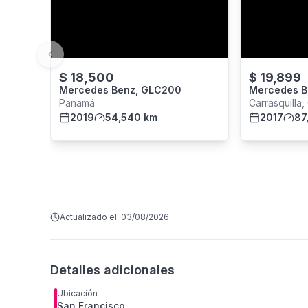
Previous slide
$
18,500
$
19,899
Mercedes Benz, GLC200
Mercedes B
Panamá
Carrasquilla
2019
54,540 km
2017
87
Actualizado el:
03/08/2026
Detalles adicionales
Ubicación
San Francisco