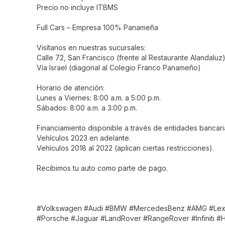
Precio no incluye ITBMS
Full Cars – Empresa 100% Panameña
Visítanos en nuestras sucursales:
Calle 72, San Francisco (frente al Restaurante Alandaluz
Vía Israel (diagonal al Colegio Franco Panameño)
Horario de atención:
Lunes a Viernes: 8:00 a.m. a 5:00 p.m.
Sábados: 8:00 a.m. a 3:00 p.m.
Financiamiento disponible a través de entidades bancaria
Vehículos 2023 en adelante.
Vehículos 2018 al 2022 (aplican ciertas restricciones).
Recibimos tu auto como parte de pago.
#Volkswagen #Audi #BMW #MercedesBenz #AMG #Lexus
#Porsche #Jaguar #LandRover #RangeRover #Infiniti 