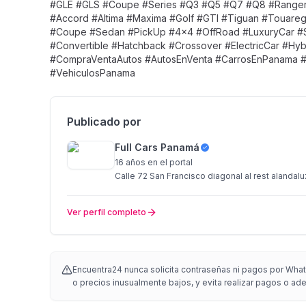
#GLE #GLS #Coupe #Series #Q3 #Q5 #Q7 #Q8 #Range
#Accord #Altima #Maxima #Golf #GTI #Tiguan #Touare
#Coupe #Sedan #PickUp #4x4 #OffRoad #LuxuryCar #Sp
#Convertible #Hatchback #Crossover #ElectricCar #H
#CompraVentaAutos #AutosEnVenta #CarrosEnPanama 
#VehiculosPanama
Publicado por
Full Cars Panamá
16 años
en el portal
Calle 72 San Francisco diagonal al rest alandalu
Ver perfil completo
Encuentra24 nunca solicita contraseñas ni pagos por Whats
o precios inusualmente bajos, y evita realizar pagos o adel