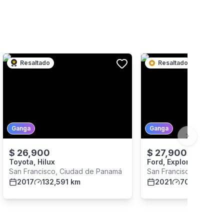
Resaltado
Resaltado
Ganga
Ganga
Next slide
$
26,900
$
27,900
Toyota, Hilux
Ford, Explorer
San Francisco, Ciudad de Panamá
San Francisco, Ciudad
2017
132,591 km
2021
70,083 km