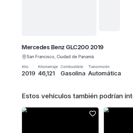
Ver
todas
Mercedes Benz GLC200 2019
15
fotos
San Francisco
, Ciudad de Panamá
Año
Kilometraje
Combustible
Transmisión
2019
46,121
Gasolina
Automática
Estos vehículos también podrían in