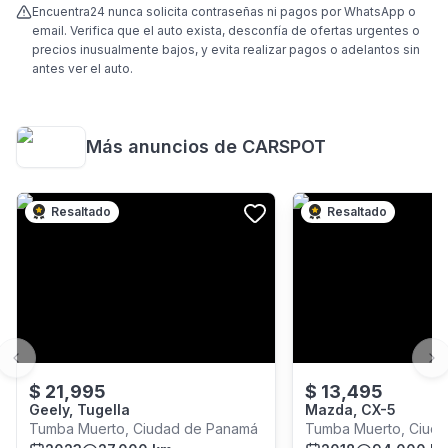
Encuentra24 nunca solicita contraseñas ni pagos por WhatsApp o
email. Verifica que el auto exista, desconfía de ofertas urgentes o
precios inusualmente bajos, y evita realizar pagos o adelantos sin
antes ver el auto.
Más anuncios de
CARSPOT
Resaltado
Resaltado
Previous slide
Ne
$
21,995
$
13,495
Geely, Tugella
Mazda, CX-5
Tumba Muerto, Ciudad de Panamá
Tumba Muerto, Ciud