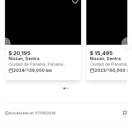
Previous slide
Ne
$
20,195
$
15,495
Nissan, Sentra
Nissan, Sentra
Ciudad de Panamá, Panamá
Ciudad de Panamá, 
Provincia
2024
39,000 km
Provincia
2023
55,000 k
Actualizado el:
07/08/2026