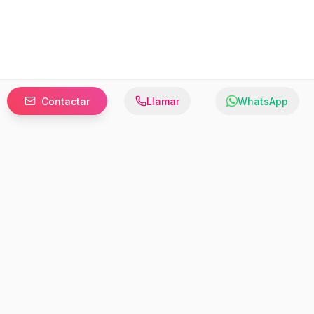
Contactar
Llamar
WhatsApp
Prefer to browse in English? Switch here.
Recursos
Información
Estadísticas de Propiedades
Nosotros
Bluebook
Términos y Servicios
Calculadora de Hipotecas
Políticas de Privacidad
Elige tu país: