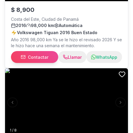
$
8,900
Costa del Este, Ciudad de Panamá
2016
98,000 km
Automática
Volkswagen Tiguan 2016 Buen Estado
Año 2016 98,000 km Ya se le hizo el revisado 2026 Y se
le hizo hace una semana el mantenimiento.
Contactar
Llamar
WhatsApp
Previous slide
Next s
1
/
8