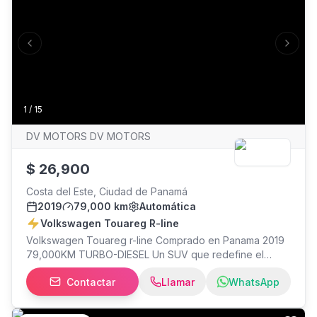
Previous slide
Next s
1
/
15
DV MOTORS DV MOTORS
$
26,900
Costa del Este, Ciudad de Panamá
2019
79,000 km
Automática
Volkswagen Touareg R-line
Volkswagen Touareg r-line Comprado en Panama 2019
79,000KM TURBO-DIESEL Un SUV que redefine el
concepto de lujo y tecnología dentro de su segmento.
Contactar
Llamar
WhatsApp
La Touareg R-Line combina un diseño imponente con
acabados deportivos y un nivel de confort superior,
ideal para quienes buscan presencia, rendimiento y