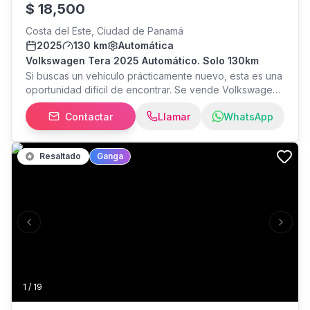
$
18,500
Costa del Este, Ciudad de Panamá
2025
130 km
Automática
Volkswagen Tera 2025 Automático. Solo 130km
Si buscas un vehículo prácticamente nuevo, esta es una
oportunidad difícil de encontrar. Se vende Volkswagen
Tera 2025, - transmisión automática, - color rojo, - con
Contactar
Llamar
WhatsApp
únicamente130 km de recorrido. - El vehículo está en
estado de agencia - Se vende únicamente porque el
propietario salió del país. No se vende por problemas
Resaltado
Ganga
mecánicos ni accidentes. - Entrega inmediata, una
oportunidad para estrenar un vehículo sin pagar el
precio completo de uno nuevo. - Contáctame para más
información o para coordinar una cita por WhatsApp
Previous slide
Next s
1
/
19