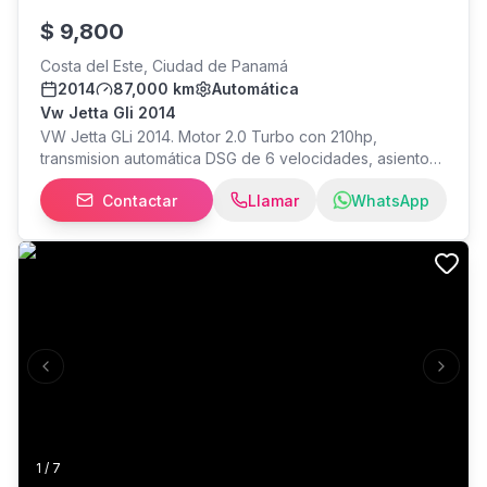
$
9,800
Costa del Este, Ciudad de Panamá
2014
87,000 km
Automática
Vw Jetta Gli 2014
VW Jetta GLi 2014. Motor 2.0 Turbo con 210hp,
transmision automática DSG de 6 velocidades, asientos
de cuero, sunroof, halogenas, mas de $5,000 en extras
Contactar
Llamar
WhatsApp
(rines 18 Konig, Intercooler, intake AEM, radio pantalla
Android, etc), impecable por dentro y por fuera. PRECIO
$9,800
Previous slide
Next s
1
/
7