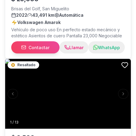
Brisas del Golf, San Miguelito
2022
43,491 km
Automática
Volkswagen Amarok
Vehículo de poco uso En perfecto estado mecánico y
estético Asientos de cuero Pantalla 23,000 Negociable
Contactar
Llamar
WhatsApp
Resaltado
Previous slide
Next s
1
/
13