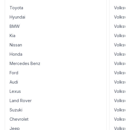
Toyota
Volkswa
Hyundai
Volksw
BMW
Volkswa
Kia
Volksw
Nissan
Volkswa
Honda
Volksw
Mercedes Benz
Volkswa
Ford
Volkswa
Audi
Volkswa
Lexus
Volkswa
Land Rover
Volkswa
Suzuki
Volkswa
Chevrolet
Volkswa
Jeep
Volkswa