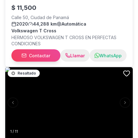
time comes to buy, sell, do a trade-in look no further
$
11,500
Saeed Motors is your best option. We count with a great
inventory of cars
Calle 50, Ciudad de Panamá
2020
44,288 km
Automática
Volkswagen T Cross
HERMOSO VOLKSWAGEN T CROSS EN PERFECTAS
CONDICIONES
Contactar
Llamar
WhatsApp
Resaltado
Previous slide
Next s
1
/
11