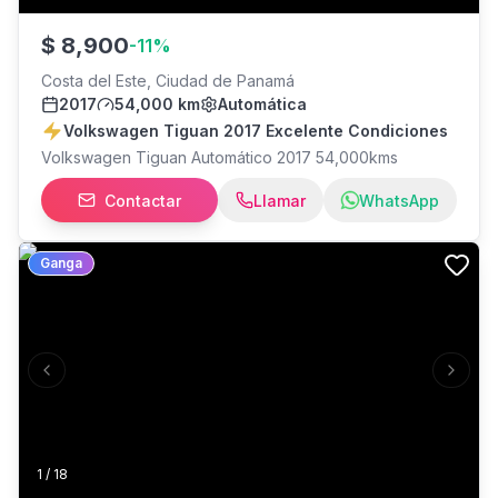
$
8,900
-
11
%
Costa del Este, Ciudad de Panamá
2017
54,000 km
Automática
Volkswagen Tiguan 2017 Excelente Condiciones
Volkswagen Tiguan Automático 2017 54,000kms
Contactar
Llamar
WhatsApp
Ganga
Previous slide
Next s
1
/
18