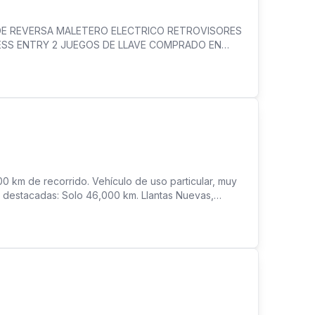
E REVERSA MALETERO ELECTRICO RETROVISORES
ESS ENTRY 2 JUEGOS DE LLAVE COMPRADO EN
TORIAL COMPLETO UN SOLO DUEÑO POCO KMS
TA DE CREDITO** **PRECIO NO INCLUYE
 km de recorrido. Vehículo de uso particular, muy
as destacadas: Solo 46,000 km. Llantas Nuevas,
lmente. Motor y transmisión. Interior y exterior
unidad para quien busca una SUV confiable,
 Toyota.