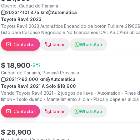
incluyen ITBMS, ni trámite de traspaso. ¡Contáctanos para más info
Obarrio, Ciudad de Panamá
2023
101,475 km
Automática
Toyota Rav4 2023
Toyota Rav4 2023 Automática Encendido de botón Full aire 2190
Listo para traspaso Negociable No financiamos DALLAS CARS ubicad
este encuéntranos en Google o waze como Dallas Cars Horario de
Contactar
Llamar
WhatsApp
Domingo y feriados atendemos por cita
$
18,900
-
3
%
Ciudad de Panamá, Panamá Provincia
2021
92,000 km
Automática
Toyota Rav4 2021 A Solo $18,900
Vendo Toyota Rav4 2021 - 2 juegos de llave - Automatico - Rines de 
timon - 1 solo dueño - Mantenimiento al dia - Placa y papeles al di
Contactar
Llamar
WhatsApp
$
26,900
Hato Pintado, Ciudad de Panamá