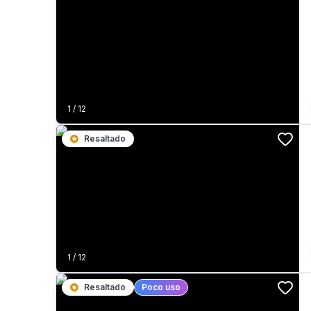
1
/
12
Resaltado
1
/
12
Resaltado
Poco uso