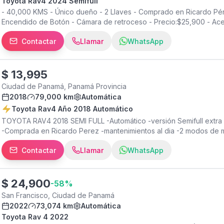
Toyota Rav4 2024 Semifull
- 40,000 KMS - Único dueño - 2 Llaves - Comprado en Ricardo Pér
Encendido de Botón - Cámara de retroceso - Precio:$25,900 - Ac
Contactar
Llamar
WhatsApp
$
13,995
Ciudad de Panamá, Panamá Provincia
2018
79,000 km
Automática
Toyota Rav4 Año 2018 Automático
TOYOTA RAV4 2018 SEMI FULL -Automático -versión Semifull extra 
-Comprada en Ricardo Perez -mantenimientos al dia -2 modos de m
reversa -Aceptamos TRADE IN ( Su auto como parte de pago) -Lis
Contactar
Llamar
WhatsApp
DE TRANSPORTE DONALDO GUERRA, CALLE 3, AVENIDA FERNÁND
$
24,900
-
58
%
San Francisco, Ciudad de Panamá
2022
73,074 km
Automática
Toyota Rav 4 2022