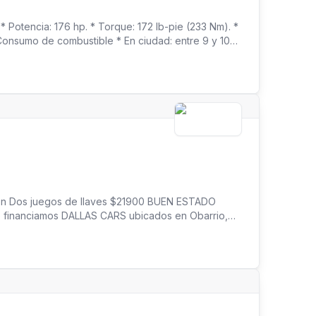
 * Potencia: 176 hp. * Torque: 172 lb-pie (233 Nm). *
Consumo de combustible * En ciudad: entre 9 y 10
60 litros (15.9 galones). Dimensiones * Capacidad
os traseros. * Altura libre al suelo: 16 cm (6.3
pamiento * Aire acondicionado. * Vidrios y espejos
ol de audio en el volante. * Control crucero . Luces
ón Dos juegos de llaves $21900 BUEN ESTADO
o financiamos DALLAS CARS ubicados en Obarrio,
waze como Dallas Cars Horario de atención lunes a