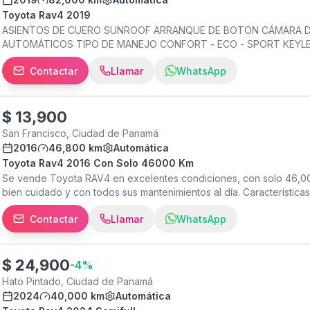
Toyota Rav4 2019
ASIENTOS DE CUERO SUNROOF ARRANQUE DE BOTON CÁMARA D
AUTOMÁTICOS TIPO DE MANEJO CONFORT - ECO - SPORT KEYL
RICARDO PÉREZ MANTENIMIENTO DE AGENCIA CUENTA CON HIS
Contactar
Llamar
WhatsApp
COMO NUEVO ACEPTO TRADE IN **ACEPTAMOS PAGO CON TARJE
ITBMS**
$
13,900
San Francisco, Ciudad de Panamá
2016
46,800 km
Automática
Toyota Rav4 2016 Con Solo 46000 Km
Se vende Toyota RAV4 en excelentes condiciones, con solo 46,000
bien cuidado y con todos sus mantenimientos al día. Característic
recientemente cambiadas. Mantenimiento preventivo realizado puntua
Contactar
Llamar
WhatsApp
muy bien conservados. Lista para manejar. Es una excelente oport
cómoda, económica y con el respaldo de la reconocida calidad de
$
24,900
-
4
%
Hato Pintado, Ciudad de Panamá
2024
40,000 km
Automática