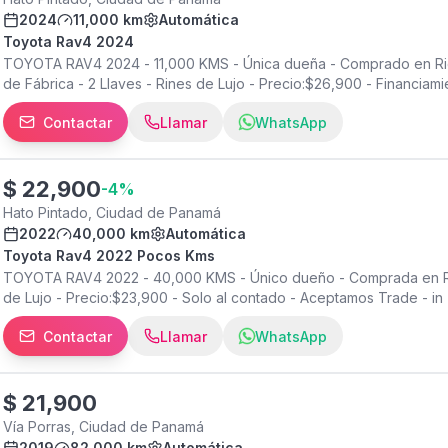
2024
11,000 km
Automática
Toyota Rav4 2024
TOYOTA RAV4 2024 - 11,000 KMS - Única dueña - Comprado en Ric
de Fábrica - 2 Llaves - Rines de Lujo - Precio:$26,900 - Financiam
Contactar
Llamar
WhatsApp
$
22,900
-
4
%
Hato Pintado, Ciudad de Panamá
2022
40,000 km
Automática
Toyota Rav4 2022 Pocos Kms
TOYOTA RAV4 2022 - 40,000 KMS - Único dueño - Comprada en Ri
de Lujo - Precio:$23,900 - Solo al contado - Aceptamos Trade - in
Contactar
Llamar
WhatsApp
$
21,900
Vía Porras, Ciudad de Panamá
2019
82,000 km
Automática