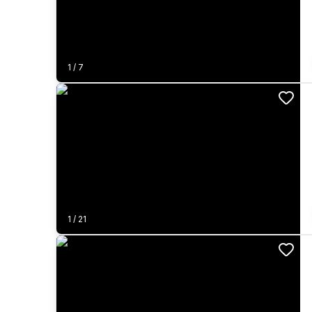
1
/
7
1
/
21