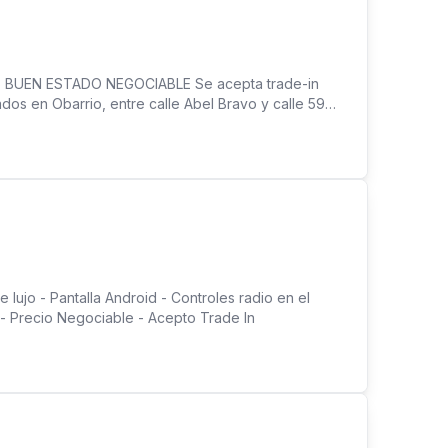
rmación!
0$ BUEN ESTADO NEGOCIABLE Se acepta trade-in
os en Obarrio, entre calle Abel Bravo y calle 59
 atención lunes a sábado de 8:30 am a 6pm
lujo - Pantalla Android - Controles radio en el
a - Precio Negociable - Acepto Trade In