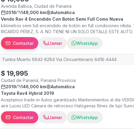
Avenida Balboa, Ciudad de Panamá
2016
148,000 km
Automática
Vendo Rav 4 Encendido Con Botón Semi Full Como Nueva
kilómetros semi full encendido de botón en full condiciones nítid
RICARDO PÉREZ, S. A. NO TIENE NI UN SOLO DETALLE ESTE AUTO. P
ALARMA INTEGRADA EN LLAVE. PAPELES AL DÍA PARA TRASPASO 
Contactar
Llamar
WhatsApp
Tumba Muerto 6642-8284 Via Cincuentenario 6418-4444
$
19,995
Ciudad de Panamá, Panamá Provincia
2019
146,000 km
Automática
Toyota Rav4 Hybrid 2019
Aceptamos trade-in Autos garantizado Mantenimientos al día VERS
aire Luces LED Cámara de retroceso Halógenas Rines de lujo Sunr
cuero Conectividad para dispositivos móviles Contamos con más 
Contactar
Llamar
WhatsApp
servicios y productos de primera calidad. Nuestros asesores te ac
experiencia en la compra de tu vehículo. *Nuestros precios no inclu