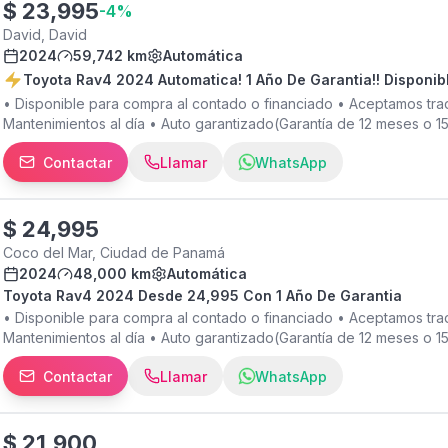
$
23,995
-
4
%
David, David
2024
59,742 km
Automática
Toyota Rav4 2024 Automatica! 1 Año De Garantia!! Disponibl
• Disponible para compra al contado o financiado • Aceptamos tr
Mantenimientos al día • Auto garantizado(Garantía de 12 meses o 15
Equipamiento destacado: • Transmisión automática • Pantalla multim
Contactar
Llamar
WhatsApp
volante • Freno de estacionamiento electrónico con Auto Hold • A
Modos de conducción ECO, Normal y Sport • Rines de lujo • Contro
de 20 años en el mercado ofreciendo excelentes servicios y produ
acompañan en el trámite para que tengas la mejor experiencia en l
$
24,995
incluyen ITBMS, ni trámite de traspaso. ¡Contáctanos para más info
Coco del Mar, Ciudad de Panamá
2024
48,000 km
Automática
Toyota Rav4 2024 Desde 24,995 Con 1 Año De Garantia
• Disponible para compra al contado o financiado • Aceptamos tr
Mantenimientos al día • Auto garantizado(Garantía de 12 meses o 15
Equipamiento destacado: • Transmisión automática • Pantalla multim
Contactar
Llamar
WhatsApp
volante • Freno de estacionamiento electrónico con Auto Hold • A
Modos de conducción ECO, Normal y Sport • Rines de lujo • Contro
de 20 años en el mercado ofreciendo excelentes servicios y produ
acompañan en el trámite para que tengas la mejor experiencia en l
$
21,900