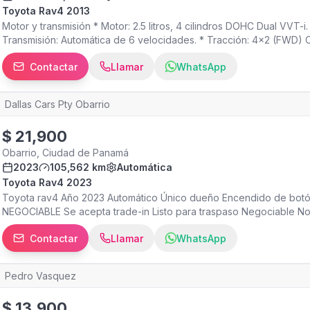
Toyota Rav4 2013
Motor y transmisión * Motor: 2.5 litros, 4 cilindros DOHC Dual VVT-i.
Transmisión: Automática de 6 velocidades. * Tracción: 4x2 (FWD) 
km/L. * En carretera: entre 12 y 14 km/L. * Tanque de combustible: 
Contactar
Llamar
WhatsApp
para 5 pasajeros. * Maletero: 547 litros, ampliable al abatir los asient
pulgadas). Seguridad * bolsas de aire. * Frenos ABS con EBD. Equi
eléctricos. * Rines 17” * Pantalla táctil con Bluetooth y USB. * Contr
Dallas Cars Pty Obarrio
Alojenas
$
21,900
Obarrio, Ciudad de Panamá
2023
105,562 km
Automática
Toyota Rav4 2023
Toyota rav4 Año 2023 Automático Único dueño Encendido de bot
NEGOCIABLE Se acepta trade-in Listo para traspaso Negociable N
entre calle Abel Bravo y calle 59 este encuéntranos en Google o 
Contactar
Llamar
WhatsApp
sábado de 8:30 am a 6pm Domingo y feriados atendemos por cita
Pedro Vasquez
$
13,900