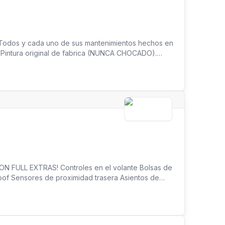
a. Todos y cada uno de sus mantenimientos hechos en
intura original de fabrica (NUNCA CHOCADO).
EN MUNCIPIO DE PANAMÁ.
ION FULL EXTRAS! Controles en el volante Bolsas de
oof Sensores de proximidad trasera Asientos de
de 20 años en el mercado ofreciendo excelentes
ompañan en el trámite para que tengas la mejor
yen ITBMS, ni trámite de traspaso* ¡Visítanos!