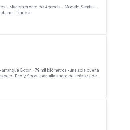
ez - Mantenimiento de Agencia - Modelo Semifull -
eptamos Trade in
-arranqué Botón -79 mil kilómetros -una sola dueña
anejo -Eco y Sport -pantalla androide -cámara de
to para Traspaso PRECIO : $ 13,995.00 AL FRENTE
EZ DE CORDOBA.