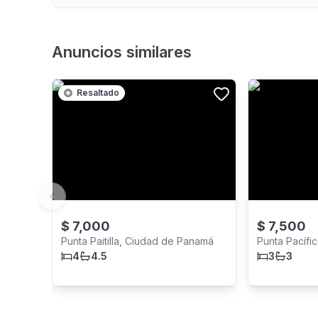
Anuncios similares
Resaltado
Previous slide
$
7,000
$
7,500
Punta Paitilla, Ciudad de Panamá
Punta Pacífi
4
4.5
3
3