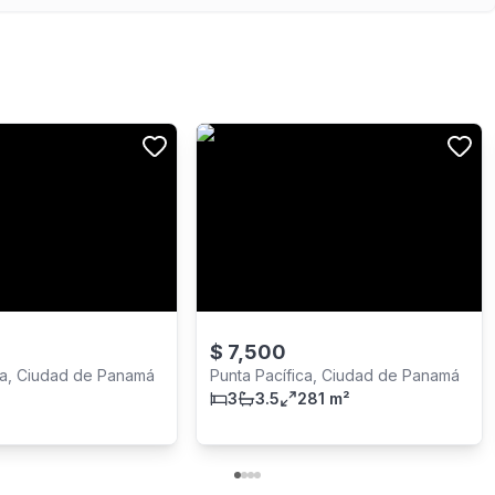
$
7,500
ca, Ciudad de Panamá
Punta Pacífica, Ciudad de Panamá
3
3.5
281 m²