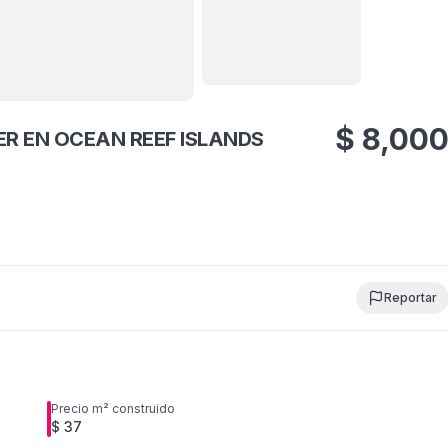
Ver todas
19
fotos
$
8,00
R EN OCEAN REEF ISLANDS
Reportar
Precio m² construido
$ 37