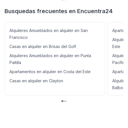
Busquedas frecuentes en Encuentra24
Alquileres Amueblados en alquiler en San
Apartame
Francisco
Alquiler
Casas en alquiler en Brisas del Golf
Este
Alquileres Amueblados en alquiler en Punta
Alquiler
Paitilla
Pacífica
Apartamentos en alquiler en Costa del Este
Apartame
Casas en alquiler en Clayton
Alquile
Balboa