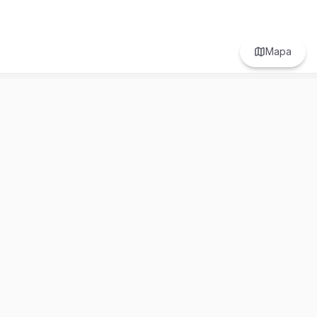
Mapa
Prefer to browse in English? Switch here.
Recursos
Información
Estadísticas de Propiedades
Nosotros
Bluebook
Términos y Servicios
Calculadora de Hipotecas
Políticas de Privacidad
Elige tu país: