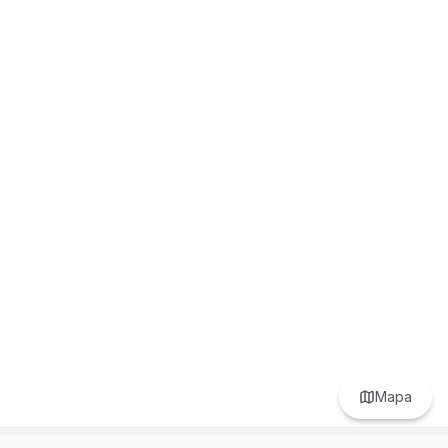
area equipped with a BBQ zone, ideal for gatherings.
Fully equipped gym. Children's play area. 24/7 Security:
Entrance gate, doorman, constant surveillance, and
paved access. PJ-1010-14
Mapa