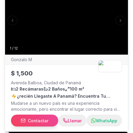
Previous slide
Next s
1
/
12
Gonzalo M
$
1,500
Avenida Balboa, Ciudad de Panamá
2 Recámaras
2 Baños
100 m²
¿recién Llegaste A Panamá? Encuentra Tu
Apartamento Ideal
Mudarse a un nuevo país es una experiencia
emocionante, pero encontrar el lugar correcto para vivir
puede ser un desafío. Explora una amplia selección de
Contactar
Llamar
WhatsApp
apartamentos en las mejores zonas de Panamá, cerca
de centros financieros, áreas de trabajo,
supermercados, restaurantes, hospitales, escuelas y