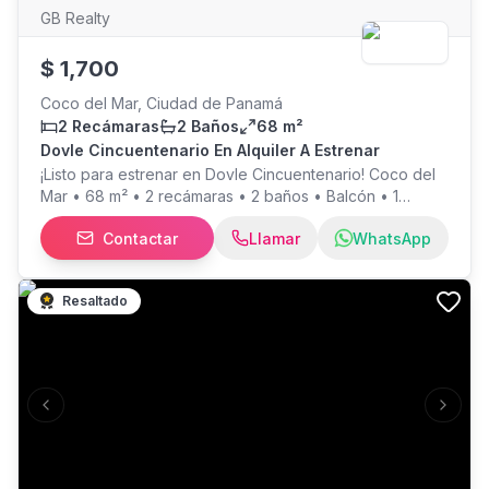
GB Realty
$
1,700
Coco del Mar, Ciudad de Panamá
2 Recámaras
2 Baños
68 m²
Dovle Cincuentenario En Alquiler A Estrenar
¡Listo para estrenar en Dovle Cincuentenario! Coco del
Mar • 68 m² • 2 recámaras • 2 baños • Balcón • 1
estacionamiento • Línea blanca completa Disfruta de 18
Contactar
Llamar
WhatsApp
exclusivas amenidades, entre ellas: piscina tipo playa,
beach deck, yoga deck, gimnasio, coworking, coffee
room, cine, estudio para podcast y fotografía, huerto,
Resaltado
área de BBQ, rooftop bar con vistas panorámicas y
mucho más. Ubicación privilegiada con rápido acceso al
Corredor Sur y Costa del Este.
Previous slide
Next s