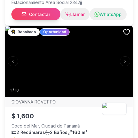
Estacionamiento Area Social 2342jj
Contactar
Llamar
WhatsApp
Resaltado
Oportunidad
Previous slide
Next s
1
/
10
GIOVANNA ROVETTO
$
1,600
Coco del Mar, Ciudad de Panamá
2 Recámaras
2 Baños
160 m²