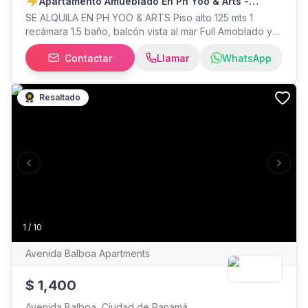
Apartamento Amueblado En Ph Yoo & Arts -
Avenida Balboa
SE ALQUILA EN PH YOO & ARTS Piso alto 125 mts 1
recámara 1.5 baño, balcón vista al mar Full Amoblado y
equipado 1 estacionamiento $2,400 renta mensual
Contactar
Llamar
WhatsApp
Resaltado
Previous slide
Next s
1
/
10
Avenida Balboa Apartments
$
1,400
Avenida Balboa, Ciudad de Panamá