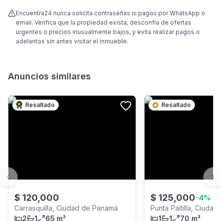
Encuentra24 nunca solicita contraseñas ni pagos por WhatsApp o
email. Verifica que la propiedad exista, desconfía de ofertas
urgentes o precios inusualmente bajos, y evita realizar pagos o
adelantos sin antes visitar el inmueble.
Anuncios similares
Resaltado
Resaltado
Previous slide
Ne
$
120,000
$
125,000
-
4
%
Carrasquilla, Ciudad de Panamá
Punta Paitilla, Ciuda
2
1
65 m²
1
1
70 m²