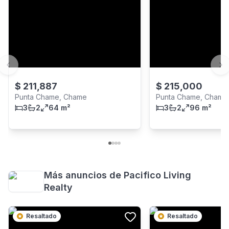
Previous slide
Ne
$
211,887
$
215,000
Punta Chame, Chame
Punta Chame, Chame
3
2
64 m²
3
2
96 m²
Más anuncios de
Pacifico Living
Realty
Resaltado
Resaltado