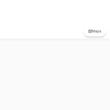
Mapa
Prefer to browse in English? Switch here.
Recursos
Información
Estadísticas de Propiedades
Nosotros
Bluebook
Términos y Servicios
Calculadora de Hipotecas
Políticas de Privacidad
Elige tu país: