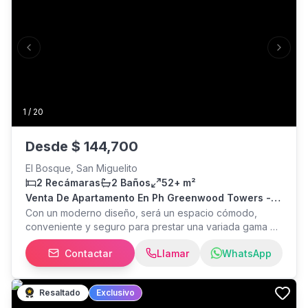
Previous slide
Next s
1
/
20
Desde
$
144,700
El Bosque, San Miguelito
2 Recámaras
2 Baños
52+ m²
Venta De Apartamento En Ph Greenwood Towers -
Ricardo J. Alfaro
Con un moderno diseño, será un espacio cómodo,
conveniente y seguro para prestar una variada gama de
servicios. Disfrutaras de restaurantes, café, farmacias,
Contactar
Llamar
WhatsApp
guardería, sala de belleza y más, a pocos pasos de la
comodidad de tu hogar. Opciones: Apartamentos de 2
recámaras y 2 baños Cocina abierta para una mejor
Resaltado
Exclusivo
iluminación y ventilación Opción con desayunador Área