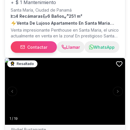
+
$ 1 Mantenimiento
Santa María, Ciudad de Panamá
4 Recámaras
6 Baños
251 m²
Venta De Lujoso Apartamento En Santa Maria
26*6878mfk
Venta impresionante Penthouse en Santa Maria, el unico
actualmente en venta en la zona! En prestigioso Santa
Maria Golf & Country Club, el área mas exclusiva en
Contactar
Llamar
WhatsApp
desarrollo de la Ciudad. El edificio cuenta con acabados
de lujo y hermosas vistas al campo de golf y al mar
pacifico, diseñado por el reconocido arquitecto Arango
Resaltado
Arquitectos, espacioso lobby, amenidades de primera,
llame ya!
Previous slide
Next s
1
/
19
Abdiel Bustamante