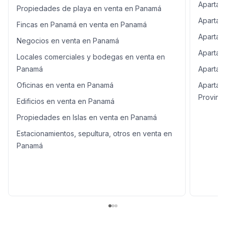
Apartame
verdes, senderos para caminar, parques, canchas
Propiedades de playa en venta en Panamá
deportivas y espectaculares vistas al skyline de la
Apartam
Fincas en Panamá en venta en Panamá
Ciudad de Panamá y al Océano Pacífico. Ubicación
Apartam
privilegiada Ubicado en Costa del Este, una de las
Negocios en venta en Panamá
zonas con mayor valorización de Panamá, con acceso
Apartam
Locales comerciales y bodegas en venta en
directo al Corredor Sur y a pocos minutos del centro
corporativo y del Aeropuerto Internacional de Tocumen.
Panamá
Apartam
Haz realidad el estilo de vida que siempre has querido.
Oficinas en venta en Panamá
Apartam
Agenda tu visita y conoce personalmente este
Provinci
exclusivo apartamento en Maui Costa del Mar. ¡Te
Edificios en venta en Panamá
encantará!
Propiedades en Islas en venta en Panamá
Estacionamientos, sepultura, otros en venta en
Panamá