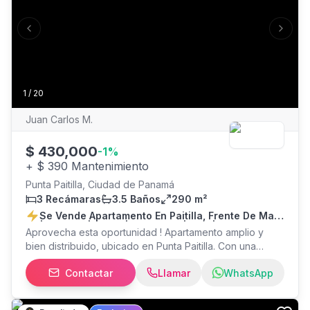
A los corredores, no se ofrece exclusividad, y solo
contactar con cliente para cita.
Previous slide
Next s
1
/
20
Juan Carlos M.
$
430,000
-
1
%
+
$ 390 Mantenimiento
Punta Paitilla, Ciudad de Panamá
3 Recámaras
3.5 Baños
290 m²
Se Vende Apartamento En Paitilla, Frente De Mar
| 290 M2 | 3 Rec | 3.5 Baños | Den | Balcón
Aprovecha esta oportunidad ! Apartamento amplio y
bien distribuido, ubicado en Punta Paitilla. Con una
espectacular vista, frente de mar. 290 mts2 3 recámaras
Contactar
Llamar
WhatsApp
3.5 baños Den Balcón Cuarto y baño de servicio 2
estacionamientos (en línea) Costo mantenimiento $390.
Área social, cuenta con piscina y salón de fiestas.