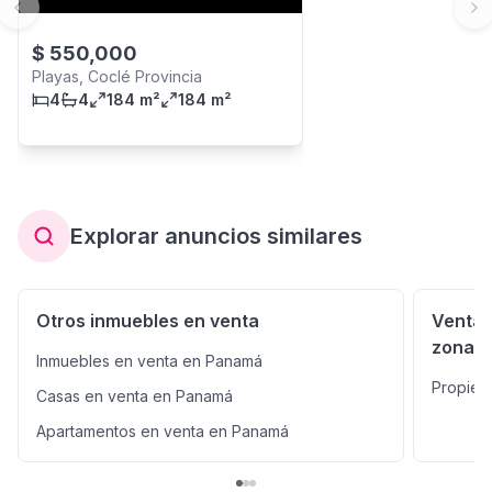
Previous slide
Ne
$
550,000
Playas, Coclé Provincia
4
4
184 m²
184 m²
Explorar anuncios similares
Otros inmuebles en venta
Venta 
zonas
Inmuebles en venta en Panamá
Propied
Casas en venta en Panamá
Apartamentos en venta en Panamá