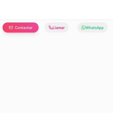
Contactar
Llamar
WhatsApp
Prefer to browse in English? Switch here.
Recursos
Información
Estadísticas de Propiedades
Nosotros
Bluebook
Términos y Servicios
Calculadora de Hipotecas
Políticas de Privacidad
Elige tu país: