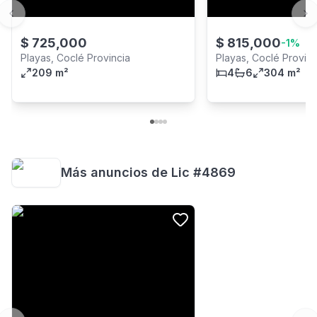
Previous slide
Ne
$
725,000
$
815,000
-
1
%
Playas, Coclé Provincia
Playas, Coclé Provinc
209 m²
4
6
304 m²
Más anuncios de
Lic #4869