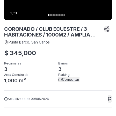
1
/
11
CORONADO / CLUB ECUESTRE / 3
HABITACIONES / 1000M2 / AMPLIA
TERRAZA
Punta Barco
, San Carlos
$
345,000
Recámaras
Baños
3
3
Área Construida
Parking
Consultar
1,000 m²
Actualizado el:
09/08/2026