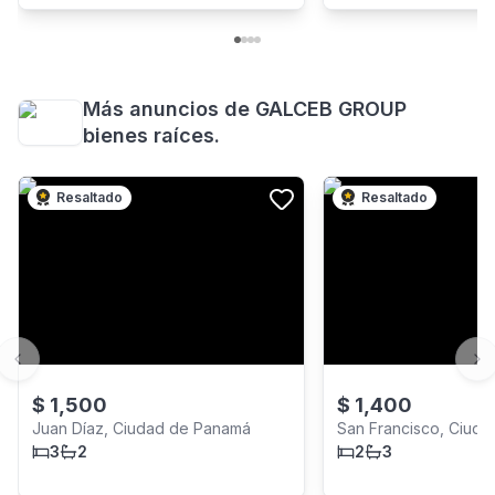
Más anuncios de
GALCEB GROUP
bienes raíces.
Resaltado
Resaltado
Previous slide
Ne
$
1,500
$
1,400
Juan Díaz, Ciudad de Panamá
San Francisco, Ciud
3
2
2
3