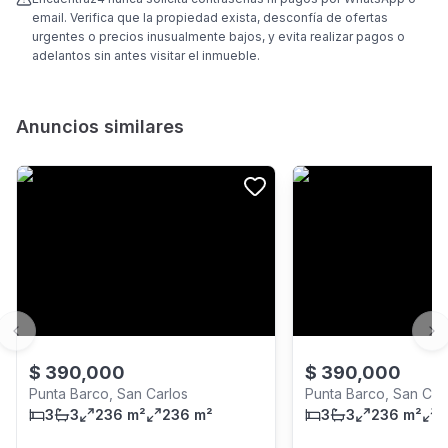
email. Verifica que la propiedad exista, desconfía de ofertas
urgentes o precios inusualmente bajos, y evita realizar pagos o
adelantos sin antes visitar el inmueble.
Anuncios similares
Previous slide
Ne
$
390,000
$
390,000
Punta Barco, San Carlos
Punta Barco, San Car
3
3
236 m²
236 m²
3
3
236 m²
2