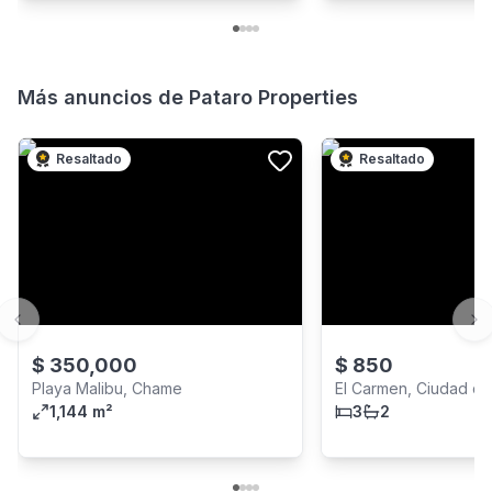
Más anuncios de
Pataro Properties
Resaltado
Resaltado
Previous slide
Ne
$
350,000
$
850
Playa Malibu, Chame
El Carmen, Ciudad d
1,144 m²
3
2