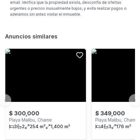
email. Verifica que la propiedad exista, desconfía de ofertas
urgentes o precios inusualmente bajos, y evita realizar pagos o
adelantos sin antes visitar el inmueble.
Anuncios similares
Previous slide
Ne
$
300,000
$
349,000
Playa Malibu, Chame
Playa Malibu, Chame
3
2
254 m²
1,400 m²
4
3
176 m²