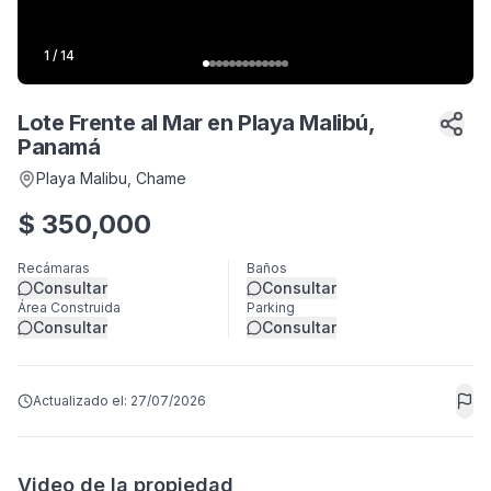
1
/
14
Lote Frente al Mar en Playa Malibú,
Panamá
Playa Malibu
, Chame
$
350,000
Recámaras
Baños
Consultar
Consultar
Área Construida
Parking
Consultar
Consultar
Actualizado el:
27/07/2026
Video de la propiedad