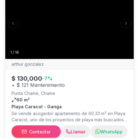
pharmacies, banks, supermarkets, and restaurants
encontrará supermercados, restaurantes, bancos,
tiendas varias, servicios médicos.
Previous slide
Next s
1
/
16
arthur gonzalez
$
130,000
-
7
%
+
$ 121 Mantenimiento
Punta Chame, Chame
60 m²
Playa Caracol - Ganga
Se vende acogedor apartamento de 60.33 m² en Playa
Caracol, uno de los proyectos de playa más buscados
de Punta Chame. Ideal como casa de playa o inversión
Contactar
Llamar
WhatsApp
para alquiler vacacional. Ubicado a solo 250 metros del
mar (3 minutos caminando) dentro del complejo.