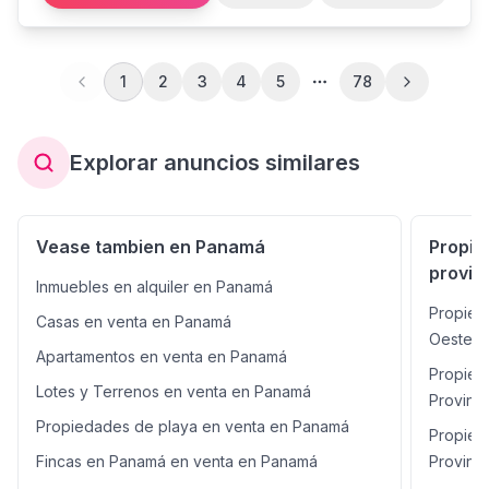
específico, telefonía e internet, luz eléctrica y agua
potable. A 1 hora y 10 minutos de la ciudad de Panamá.
1
2
3
4
5
78
Explorar anuncios similares
Vease tambien en Panamá
Propie
provin
Inmuebles en alquiler en Panamá
Propied
Casas en venta en Panamá
Oeste
Apartamentos en venta en Panamá
Propied
Lotes y Terrenos en venta en Panamá
Provinci
Propiedades de playa en venta en Panamá
Propied
Fincas en Panamá en venta en Panamá
Provinci