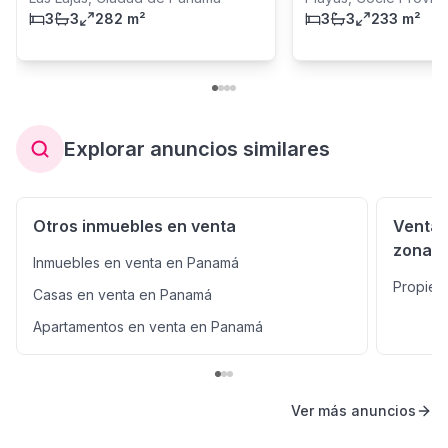
3
3
282 m²
3
3
233 m²
Explorar anuncios similares
Otros inmuebles en venta
Venta 
zonas
Inmuebles en venta en Panamá
Propied
Casas en venta en Panamá
Apartamentos en venta en Panamá
Ver más anuncios