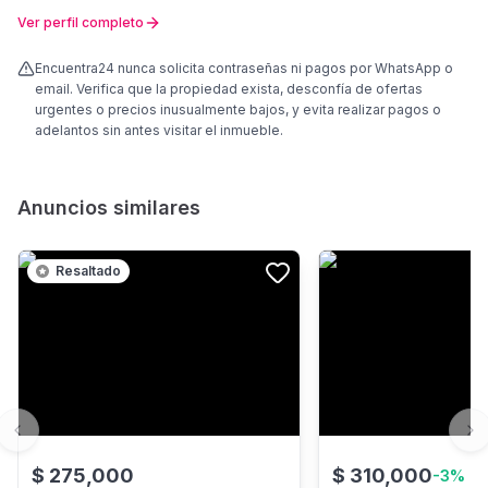
Ver perfil completo
Encuentra24 nunca solicita contraseñas ni pagos por WhatsApp o
email. Verifica que la propiedad exista, desconfía de ofertas
urgentes o precios inusualmente bajos, y evita realizar pagos o
adelantos sin antes visitar el inmueble.
Anuncios similares
Resaltado
Previous slide
Ne
$
275,000
$
310,000
-
3
%