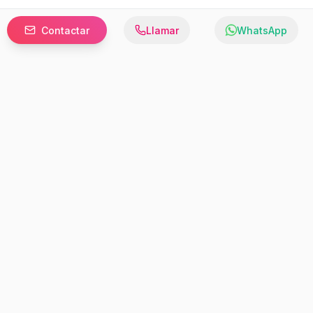
Contactar
Llamar
WhatsApp
Prefer to browse in English? Switch here.
Recursos
Información
Estadísticas de Propiedades
Nosotros
Bluebook
Términos y Servicios
Calculadora de Hipotecas
Políticas de Privacidad
Elige tu país: