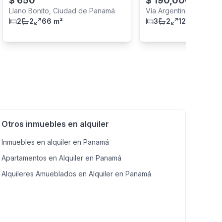
$
650
$
190,000
-
5
%
Llano Bonito, Ciudad de Panamá
Vía Argentina, Ciudad
2
2
66 m²
3
2
123 m²
Otros inmuebles en alquiler
Inmuebles en alquiler en Panamá
Apartamentos en Alquiler en Panamá
Alquileres Amueblados en Alquiler en Panamá