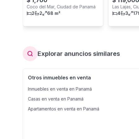
$
1,700
$
119,00
Coco del Mar, Ciudad de Panamá
Las Lajas, C
2
2
68 m²
4
3
17
Explorar anuncios similares
Otros inmuebles en venta
Inmuebles en venta en Panamá
Casas en venta en Panamá
Apartamentos en venta en Panamá