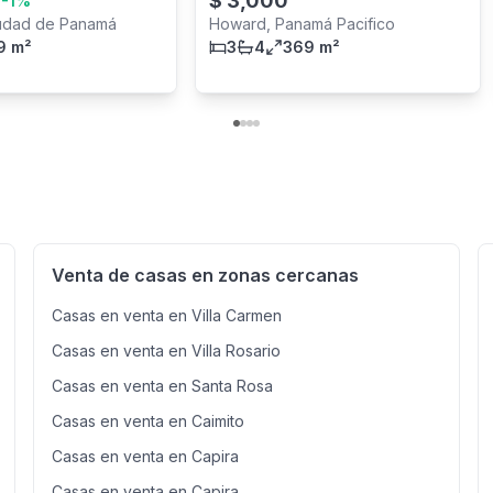
0
$
3,000
-
1
%
iudad de Panamá
Howard, Panamá Pacifico
9 m²
3
4
369 m²
Venta de casas en zonas cercanas
Casas en venta en Villa Carmen
Casas en venta en Villa Rosario
Casas en venta en Santa Rosa
Casas en venta en Caimito
Casas en venta en Capira
Casas en venta en Capira