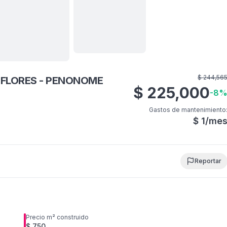
Ver todas
20
fotos
$
244,56
FLORES - PENONOME
$
225,000
-
8
Gastos de mantenimiento
$
1
/me
Reportar
Precio m² construido
$ 750