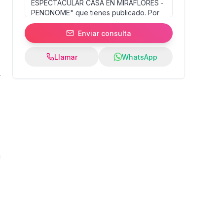
Enviar consulta
Llamar
WhatsApp
5
%
:
s