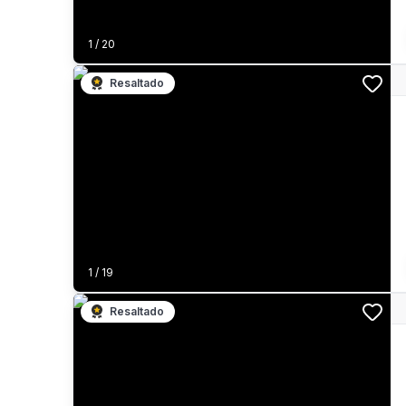
1
/
20
Resaltado
1
/
19
Resaltado