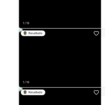
1
/
19
Resaltado
1
/
19
Resaltado