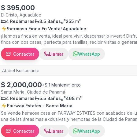
le atenderemos!
$
395,000
El Cristo, Aguadulce
4 Recámaras
3.5 Baños
255 m²
!hermosa Finca En Venta! Aguadulce
¡Hermosa finca en venta, ideal para vivir, descansar o invertir! Disfr
finca con dos casas, perfecta para familias, recibir visitas o genera
254.95mts 3 habitaciones 2 1/2 baños Vestidor grande Sala Cocina
Contactar
Llamar
WhatsApp
para disfrutar del hermoso entorno Estacionamiento para 4 carros C
Comedor Vestidor grande La propiedad también cuenta con: Depós
Gallinero Toda la propiedad está completamente cercada, brindan
Abdiel Bustamante
perros y otras mascotas puedan disfrutar libremente sin escaparse
variedad de árboles frutales, entre ellos: Mangos Aguacates Limon
$
2,000,000
+
$ 1 Mantenimiento
Ubicada en una zona tranquila y rodeada de naturaleza, esta finc
paz, privacidad y calidad de vida. Solo se atenderán compradores r
Santa María, Ciudad de Panamá
únicamente con cita previa. Mas tierra disponible alrededor, si qu
4 Recámaras
5.5 Baños
468 m²
Fairway Estates - Santa Maria
Se vende hermosa casa en FAIRWAY ESTATES con acabados de lujo
una de las áreas mas exclusivas y hermosas de la Ciudad de Pana
4 recámaras (1 de ellas en planta baja) 5.5 baños cuarto y baño de 
Contactar
Llamar
WhatsApp
amplia comedor bar family room cocina moderna área de lavandería