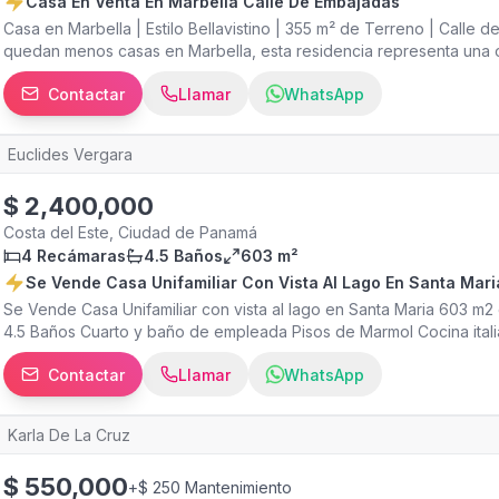
Casa En Venta En Marbella Calle De Embajadas
Casa en Marbella | Estilo Bellavistino | 355 m² de Terreno | Call
quedan menos casas en Marbella, esta residencia representa una 
espacio, la ubicación y la arquitectura con carácter. Ubicada en la
Contactar
Llamar
WhatsApp
combina el encanto del diseño clásico bellavistino con una distribu
privacidad, comodidad y una ubicación privilegiada en el corazón d
Construcción: 320 m² Planta Baja Amplia sala y comedor Baño de visi
Euclides Vergara
abierto Cuarto y baño de servicio (CBS) Área de lavandería Planta
privado Oficina privada Den familiar que distribuye las habitacion
$
2,400,000
Pisos de parquet en las áreas privadas Arquitectura de estilo bellav
¿Por qué esta propiedad? Una de las pocas casas disponibles en 
Costa del Este, Ciudad de Panamá
privilegiada en una zona residencial de alto valor. Ideal para famili
4 Recámaras
4.5 Baños
603 m²
privacidad. Excelente conectividad con Avenida Balboa, Calle 50, Ví
Se Vende Casa Unifamiliar Con Vista Al Lago En Santa Mari
hospitales, supermercados, restaurantes, bancos, centros comercia
Se Vende Casa Unifamiliar con vista al lago en Santa Maria 603 m
excelente oportunidad para quienes buscan una propiedad con alto
4.5 Baños Cuarto y baño de empleada Pisos de Marmol Cocina italian
$600,00 Se vende con la sociedad
room Area para estudio o den con vista a la terraza Lista oara est
Contactar
Llamar
WhatsApp
(Negociable)
Karla De La Cruz
$
550,000
+
$ 250 Mantenimiento