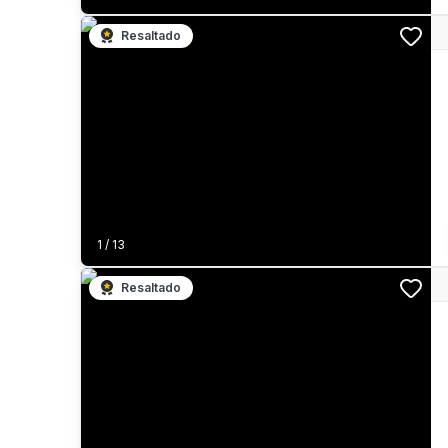
Resaltado
1
/
13
Resaltado