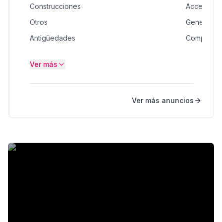
Construcciones
Accesorio
Otros
General
Antigüedades
Computad
Jardín, Terrazas y Exteriores
Música, Mo
Ver más
Artículos de bebes
Teléfonos 
Moda
Audio, Vid
Ver más anuncios
Reparación