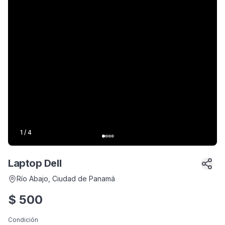
1
/
4
Laptop Dell
Río Abajo
, Ciudad de Panamá
$
500
Condición