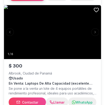
desbloqueo por huella y facial. Incluye cargador original
Tipo C, garantia de 90 dias, funda y Office Gratis.
Entrego en Casco Antiguo, PH Bay View o en centros
comerciales para mayor seguridad.
Previous slide
Next s
1
/
6
$
300
Albrook, Ciudad de Panamá
Usado
En Venta: Laptops De Alta Capacidad (excelente
Estado 9/10)
Se pone a la venta un lote de 4 equipos portátiles de
rendimiento profesional, ideales para uso académicos,
diseño y desarrollo. Todos los equipos se encuentran
Contactar
Llamar
WhatsApp
en excelente estado estético y funcional. Opción A: