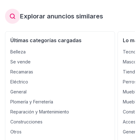
Explorar anuncios similares
Últimas categorías cargadas
Lo má
Belleza
Tecnolo
Se vende
Mascota
Recamaras
Tiendas
Eléctrico
Perros 
General
Muebles
Plomería y Ferretería
Mueble
Reparación y Mantenimiento
Constru
Construcciones
Accesor
Otros
General