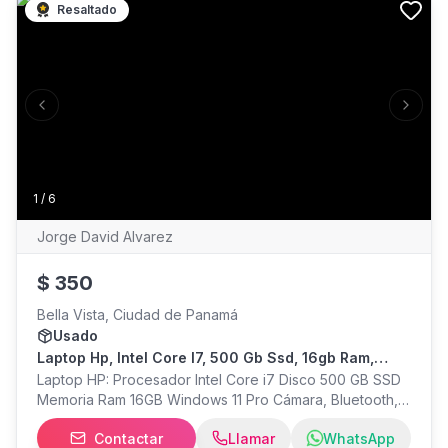
Resaltado
Previous slide
Next s
1
/
6
Jorge David Alvarez
$
350
Bella Vista, Ciudad de Panamá
Usado
Laptop Hp, Intel Core I7, 500 Gb Ssd, 16gb Ram,
Windows 11 Pro + Office
Laptop HP: Procesador Intel Core i7 Disco 500 GB SSD
Memoria Ram 16GB Windows 11 Pro Cámara, Bluetooth,
WiFi, LAN, HDMI Pantalla 14" Full HD 1920 x 1080 Puertos
Contactar
Llamar
WhatsApp
HDMI, USB, LAN, USB C Microsoft Office (Word, Excel,