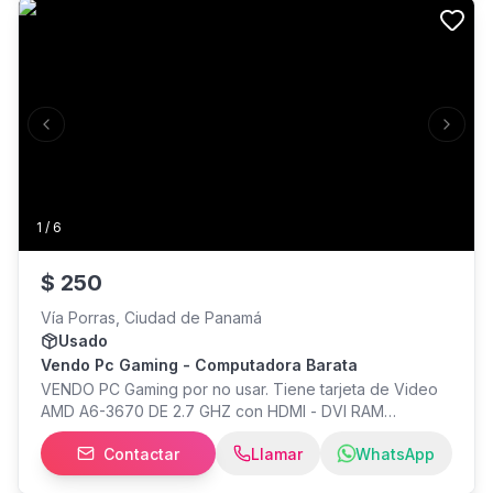
Disco SSD: 256GB NVMe Gráfica integrada: intel Iris Xe
graphics Pantalla: 14" FHD Teclado retroiluminado
Desbloqueo con huella digital
Previous slide
Next s
1
/
6
$
250
Vía Porras, Ciudad de Panamá
Usado
Vendo Pc Gaming - Computadora Barata
VENDO PC Gaming por no usar. Tiene tarjeta de Video
AMD A6-3670 DE 2.7 GHZ con HDMI - DVI RAM
CORSAIR (16 GB) Disco duro: SSD de 220GB Sistema
Contactar
Llamar
WhatsApp
Operativo: Windows 11, de 32 Bits. 2 Antenas de WI-FI
GRANDES Fuente de poder: 800W 5 Ventiladores Case: