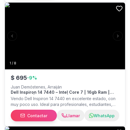
Previous slide
Next s
1
/
8
$
695
-
9
%
Juan Demóstenes, Arraiján
Dell Inspiron 14 7440 – Intel Core 7 | 16gb Ram |
512gb Ssd | Pantalla Táctil | Como Nueva
Vendo Dell Inspiron 14 7440 en excelente estado, con
muy poco uso. Ideal para profesionales, estudiantes,
programación, diseño, oficina, edición de contenido y
Contactar
Llamar
WhatsApp
multitarea. CUENTO CON LA FACTURA Y EL EQUIPO AUN
ESTA EN GARANTIA. Especificaciones Procesador Intel®
Core™ 7-150U (Nueva generación) Memoria 16 GB DDR5