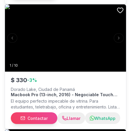
Previous slide
Next s
1
/
10
$
330
-
3
%
Dorado Lake, Ciudad de Panamá
Macbook Pro (13-inch, 2016) - Negociable Touch
Bar Impecable, ¡como Nueva!
El equipo perfecto impecable de vitrina. Para
estudiantes, teletrabajo, oficina y entretenimiento. Lista
para usar con un paquete completo de accesorios
Contactar
Llamar
WhatsApp
originales y de alta calidad. Especificaciones técnicas:
Procesador: Intel Core i5 dual-core a 2.9 GHz Memoria
RAM: 8 GB LPDDR3 Almacenamiento: 500 GB SSD