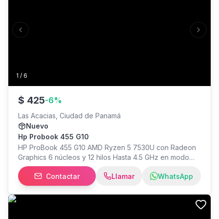
Previous slide
Next s
1
/
6
$
425
-
6
%
Las Acacias, Ciudad de Panamá
Nuevo
Hp Probook 455 G10
HP ProBook 455 G10 AMD Ryzen 5 7530U con Radeon
Graphics 6 núcleos y 12 hilos Hasta 4.5 GHz en modo
turbo 16 GB RAM DDR4 3200 MHz SSD de 512 GB (477
Contactar
Llamar
WhatsApp
GB utilizables) Pantalla de 15.6" Windows 11 Gráficos
AMD Radeon integrados