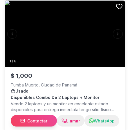
Cooler Master *NO INCLUYE MONITOR** Precio $250,
ubicación San Francisco o Plaza Edison, Ciudad de
Panama
Previous slide
Next s
1
/
6
$
1,000
Tumba Muerto, Ciudad de Panamá
Usado
Disponibles Combo De 2 Laptops + Monitor
Vendo 2 laptops y un monitor en excelente estado
disponibles para entrega inmediata tengo sitio físico
para entrega. MacBook pro 16inch 2019, 2.4 GHz 8-core
Contactar
Llamar
WhatsApp
Intel core i9 con 500gb de almacenamiento y 32gb de
ram MacBook 15inch Mid 2014,está incluye programas