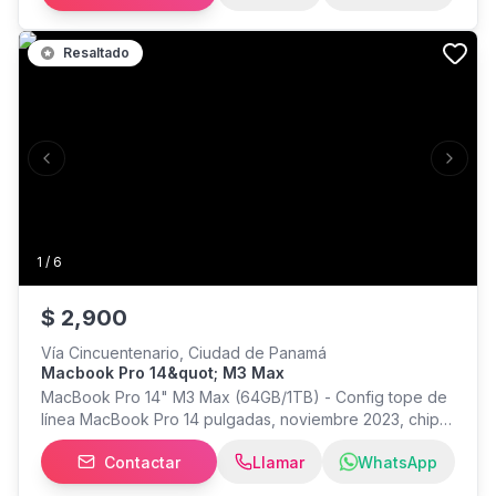
Powerpoint, Outlook, etc) Teclado en español Liviana y
delgada Incluye cargador
Resaltado
Previous slide
Next s
1
/
6
$
2,900
Vía Cincuentenario, Ciudad de Panamá
Macbook Pro 14&quot; M3 Max
MacBook Pro 14" M3 Max (64GB/1TB) - Config tope de
línea MacBook Pro 14 pulgadas, noviembre 2023, chip
M3 Max (16-core CPU / 40-core GPU), 64GB de
Contactar
Llamar
WhatsApp
memoria unificada, 1TB SSD. Batería con menos de 100
ciclos — prácticamente como nueva. Sin marcas ni