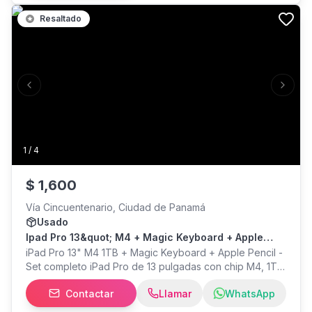
rayones, estado impecable. Incluye cargador original y
Resaltado
estuche Tumi de regalo. Ideal para edición de video,
diseño 3D, programación o cualquier trabajo profesional
exigente.
Previous slide
Next s
1
/
4
$
1,600
Vía Cincuentenario, Ciudad de Panamá
Usado
Ipad Pro 13&quot; M4 + Magic Keyboard + Apple
Pencil
iPad Pro 13" M4 1TB + Magic Keyboard + Apple Pencil -
Set completo iPad Pro de 13 pulgadas con chip M4, 1TB
de almacenamiento, incluye Magic Keyboard original de
Contactar
Llamar
WhatsApp
Apple y Apple Pencil. Buen estado, uso normal, listo
para usar desde el primer día. Incluye caja original del