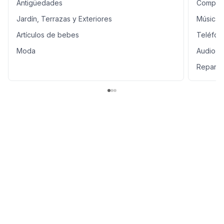
Antigüedades
Comput
Jardín, Terrazas y Exteriores
Música,
Artículos de bebes
Teléfon
Moda
Audio, 
Reparac