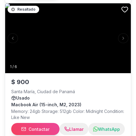
iPad. Perfecto para estudiantes de diseño,
Resaltado
profesionales creativos o cualquiera que busque
productividad completa sin comprar accesorios aparte.
Previous slide
Next s
1
/
6
$
900
Santa María, Ciudad de Panamá
Usado
Macbook Air (15-inch, M2, 2023)
Memory: 24gb Storage: 512gb Color: Midnight Condition:
Like New
Contactar
Llamar
WhatsApp