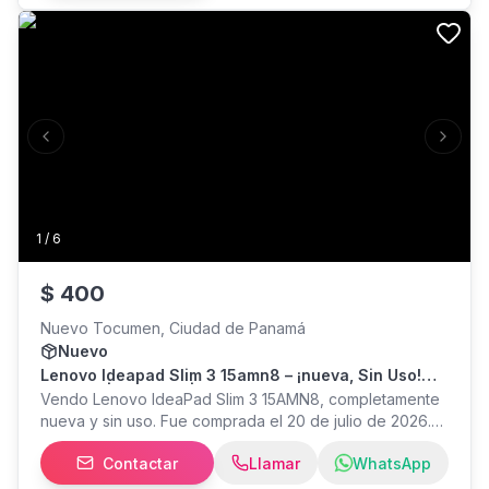
Previous slide
Next s
1
/
6
$
400
Nuevo Tocumen, Ciudad de Panamá
Nuevo
Lenovo Ideapad Slim 3 15amn8 – ¡nueva, Sin Uso!
Ryzen 3 | 8gb Ram | 512gb Ssd
Vendo Lenovo IdeaPad Slim 3 15AMN8, completamente
nueva y sin uso. Fue comprada el 20 de julio de 2026.
Se entrega con cargador original, caja y factura de
Contactar
Llamar
WhatsApp
compra para la garantía. Especificaciones: Procesador
AMD Ryzen 3 7320U 8 GB de memoria RAM 512 GB SSD