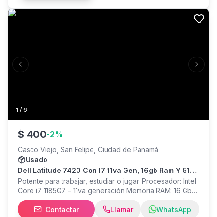
Retroiluminado y Pantalla 14", desbloqueo por huella y
facial. Incluye cargador original Tipo C, garantia de 90
dias, funda y Office Gratis. Entrego en Casco Antiguo,
PH Bay View o en centros comerciales para mayor
seguridad.
Previous slide
Next s
1
/
6
$
400
-
2
%
Casco Viejo, San Felipe, Ciudad de Panamá
Usado
Dell Latitude 7420 Con I7 11va Gen, 16gb Ram Y 512
Ssd
Potente para trabajar, estudiar o jugar. Procesador: Intel
Core i7 1185G7 – 11va generación Memoria RAM: 16 Gb
Almacenamiento: 512GB Nvme Sistema operativo:
Contactar
Llamar
WhatsApp
Windows 11 Pro Teclado Retroiluminado y Pantalla 14",