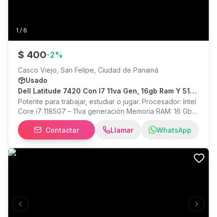
1
/
6
$
400
-
2
%
Casco Viejo, San Felipe, Ciudad de Panamá
Usado
Dell Latitude 7420 Con I7 11va Gen, 16gb Ram Y 512
Ssd
Potente para trabajar, estudiar o jugar. Procesador: Intel
Core i7 1185G7 – 11va generación Memoria RAM: 16 Gb
Almacenamiento: 512GB Nvme Sistema operativo:
Contactar
Llamar
WhatsApp
Windows 11 Pro Teclado Retroiluminado y Pantalla 14",
desbloqueo por huella y facial. Incluye cargador original
Tipo C, garantia de 90 dias, funda y Office Gratis.
Entrego en Casco Antiguo, PH Bay View o en centros
comerciales para mayor seguridad.
Previous slide
Next s