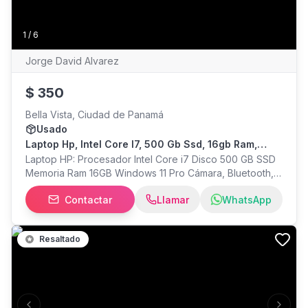
1
/
6
Jorge David Alvarez
$
350
Bella Vista, Ciudad de Panamá
Usado
Laptop Hp, Intel Core I7, 500 Gb Ssd, 16gb Ram,
Windows 11 Pro + Office
Laptop HP: Procesador Intel Core i7 Disco 500 GB SSD
Memoria Ram 16GB Windows 11 Pro Cámara, Bluetooth,
WiFi, LAN, HDMI Pantalla 14" Full HD 1920 x 1080 Puertos
Contactar
Llamar
WhatsApp
HDMI, USB, LAN, USB C Microsoft Office (Word, Excel,
Powerpoint, Outlook, etc) Teclado en español Liviana y
delgada Incluye cargador
Resaltado