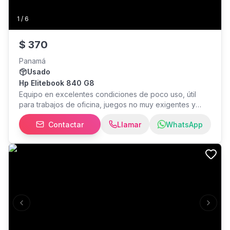
1
/
6
$
370
Panamá
Usado
Hp Elitebook 840 G8
Equipo en excelentes condiciones de poco uso, útil
para trabajos de oficina, juegos no muy exigentes y
para uso escolar o universitario que no requieren
Contactar
Llamar
WhatsApp
gráficas potentes. Trabaja super fluido cuenta con:
Procesador: Intel core i7 11th 2.8GHz Ram: 16GB PC4
Disco SSD: 256GB NVMe Gráfica integrada: intel Iris Xe
graphics Pantalla: 14" FHD Teclado retroiluminado
Desbloqueo con huella digital
Previous slide
Next s