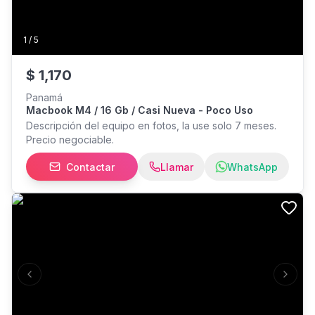
1
/
5
$
1,170
Panamá
Macbook M4 / 16 Gb / Casi Nueva - Poco Uso
Descripción del equipo en fotos, la use solo 7 meses.
Precio negociable.
Contactar
Llamar
WhatsApp
Previous slide
Next s