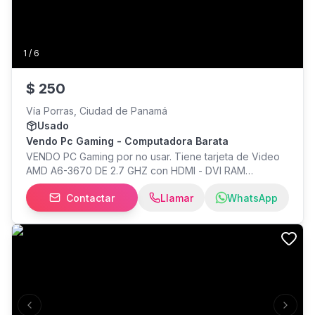
1
/
6
$
250
Vía Porras, Ciudad de Panamá
Usado
Vendo Pc Gaming - Computadora Barata
VENDO PC Gaming por no usar. Tiene tarjeta de Video
AMD A6-3670 DE 2.7 GHZ con HDMI - DVI RAM
CORSAIR (16 GB) Disco duro: SSD de 220GB Sistema
Contactar
Llamar
WhatsApp
Operativo: Windows 11, de 32 Bits. 2 Antenas de WI-FI
GRANDES Fuente de poder: 800W 5 Ventiladores Case:
Cooler Master *NO INCLUYE MONITOR** Precio $250,
ubicación San Francisco o Plaza Edison, Ciudad de
Panama
Previous slide
Next s