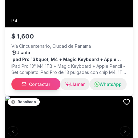
1
/
4
$
1,600
Vía Cincuentenario, Ciudad de Panamá
Usado
Ipad Pro 13&quot; M4 + Magic Keyboard + Apple
Pencil
iPad Pro 13" M4 1TB + Magic Keyboard + Apple Pencil -
Set completo iPad Pro de 13 pulgadas con chip M4, 1TB
de almacenamiento, incluye Magic Keyboard original de
Contactar
Llamar
WhatsApp
Apple y Apple Pencil. Buen estado, uso normal, listo
para usar desde el primer día. Incluye caja original del
iPad. Perfecto para estudiantes de diseño,
Resaltado
profesionales creativos o cualquiera que busque
productividad completa sin comprar accesorios aparte.
Previous slide
Next s