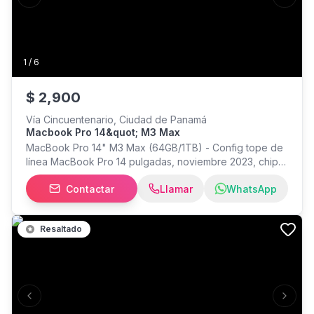
Previous slide
Next s
1
/
6
$
2,900
Vía Cincuentenario, Ciudad de Panamá
Macbook Pro 14&quot; M3 Max
MacBook Pro 14" M3 Max (64GB/1TB) - Config tope de
línea MacBook Pro 14 pulgadas, noviembre 2023, chip
M3 Max (16-core CPU / 40-core GPU), 64GB de
Contactar
Llamar
WhatsApp
memoria unificada, 1TB SSD. Batería con menos de 100
ciclos — prácticamente como nueva. Sin marcas ni
rayones, estado impecable. Incluye cargador original y
Resaltado
estuche Tumi de regalo. Ideal para edición de video,
diseño 3D, programación o cualquier trabajo profesional
exigente.
Previous slide
Next s