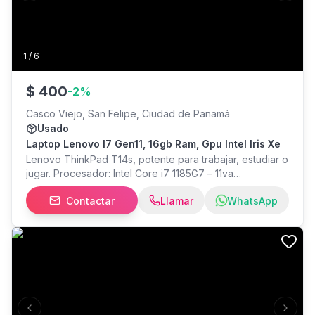
1
/
6
$
400
-
2
%
Casco Viejo, San Felipe, Ciudad de Panamá
Usado
Laptop Lenovo I7 Gen11, 16gb Ram, Gpu Intel Iris Xe
Lenovo ThinkPad T14s, potente para trabajar, estudiar o
jugar. Procesador: Intel Core i7 1185G7 – 11va
generación Memoria RAM: 16 Gb Almacenamiento: 512GB
Contactar
Llamar
WhatsApp
Nvme Sistema operativo: Windows 11 Pro Teclado
Retroiluminado y Pantalla 14", desbloqueo por huella y
facial. Incluye cargador original Tipo C, garantia de 90
dias, funda y Office Gratis. Entrego en Casco Antiguo,
PH Bay View o en centros comerciales para mayor
seguridad.
Previous slide
Next s