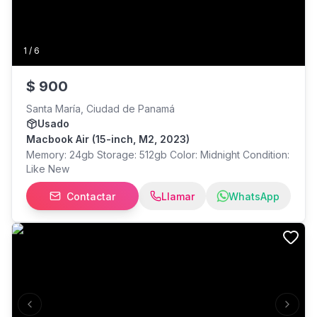
1
/
6
$
900
Santa María, Ciudad de Panamá
Usado
Macbook Air (15-inch, M2, 2023)
Memory: 24gb Storage: 512gb Color: Midnight Condition:
Like New
Contactar
Llamar
WhatsApp
Previous slide
Next s