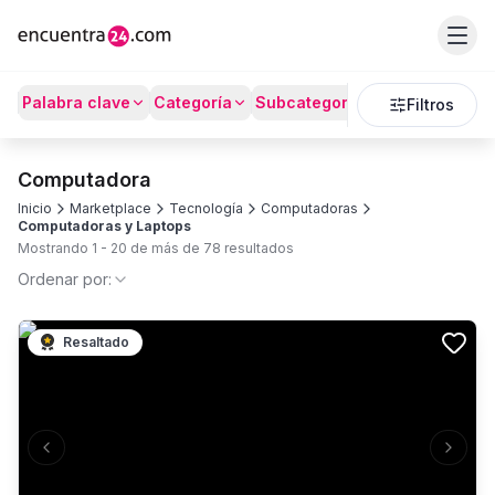
Palabra clave
Categoría
Subcategoría
Precio
Filtros
Computadora
Inicio
Marketplace
Tecnología
Computadoras
Computadoras y Laptops
Mostrando
1
-
20
de más de
78
resultados
Ordenar por:
Resaltado
Previous slide
Next s