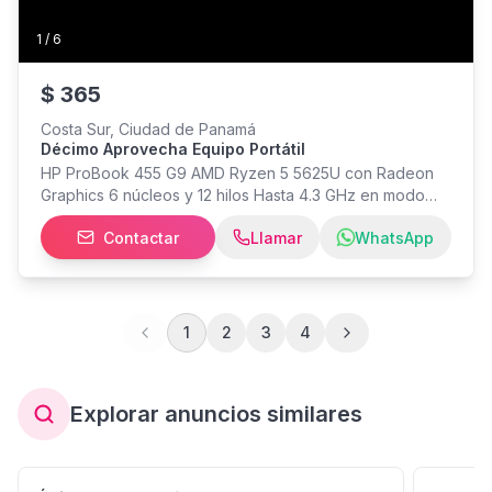
1
/
6
$
365
Costa Sur, Ciudad de Panamá
Décimo Aprovecha Equipo Portátil
HP ProBook 455 G9 AMD Ryzen 5 5625U con Radeon
Graphics 6 núcleos y 12 hilos Hasta 4.3 GHz en modo
Turbo 16 GB RAM DDR4 3200 MHz SSD NVMe de 512
Contactar
Llamar
WhatsApp
GB (477 GB utilizables) Pantalla de 15.6" Full HD
Windows 11 Pro Gráficos AMD Radeon integrados
1
2
3
4
Explorar anuncios similares