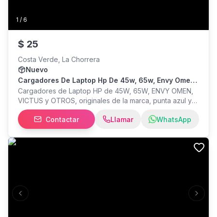
1
/
6
$
25
Costa Verde, La Chorrera
Nuevo
Cargadores De Laptop Hp De 45w, 65w, Envy Omen,
Victus Y Otros
Cargadores de Laptop HP de 45W, 65W, ENVY OMEN,
VICTUS y OTROS, originales de la marca, punta azul y
USB C, envíos a todo el país, desde B/. 25 en adelante
Contactar
Llamar
WhatsApp
dependiendo el modelo. Imágenes de referencia,
contactenos para mas información.
Previous slide
Next s