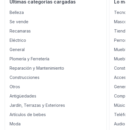
Últimas categorías cargadas
Lo má
Belleza
Tecnolo
Se vende
Mascota
Recamaras
Tiendas
Eléctrico
Perros 
General
Muebles
Plomería y Ferretería
Mueble
Reparación y Mantenimiento
Constru
Construcciones
Accesor
Otros
General
Antigüedades
Comput
Jardín, Terrazas y Exteriores
Música,
Artículos de bebes
Teléfon
Moda
Audio, 