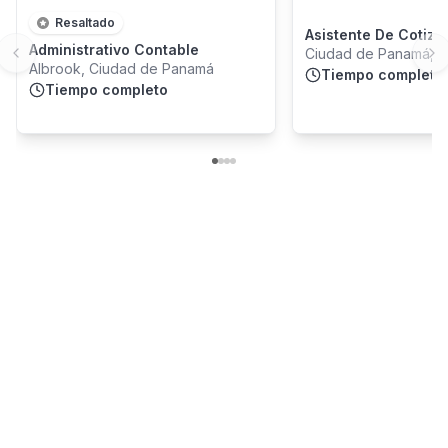
Resaltado
Asistente De Cotiza
Administrativo Contable
Ciudad de Panamá, 
Previous slide
Ne
Albrook, Ciudad de Panamá
Provincia
Tiempo completo
Tiempo completo