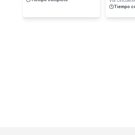
Vía Cincuent
Panamá
Tiempo c