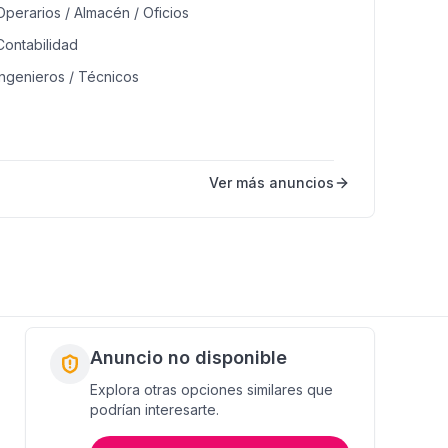
Operarios / Almacén / Oficios
Contabilidad
Ingenieros / Técnicos
Medicina / Salud
Estética / Belleza
Mecánica / Reparación / Mantenimiento
Ver más anuncios
Profesional / Técnico
Logística / Compras
Anuncio no disponible
Explora otras opciones similares que
podrían interesarte.