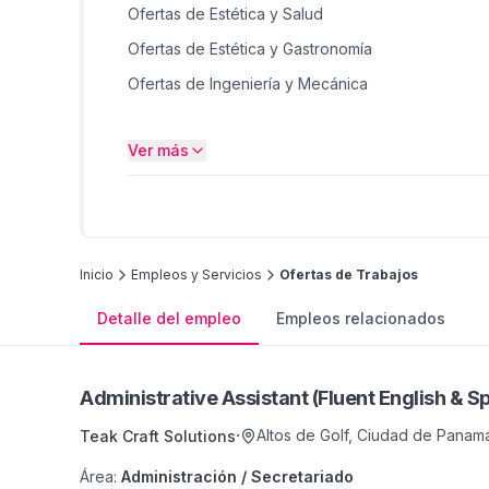
Ofertas de Estética y Salud
Ofertas de Estética y Gastronomía
Ofertas de Ingeniería y Mecánica
Ofertas de Gastronomía e Ingeniería
Ver más
Ofertas de Producción y Gastronomía
Inicio
Empleos y Servicios
Ofertas de Trabajos
Detalle del empleo
Empleos relacionados
Administrative Assistant (Fluent English & S
·
Altos de Golf
,
Ciudad de Panam
Teak Craft Solutions
Área
:
Administración / Secretariado