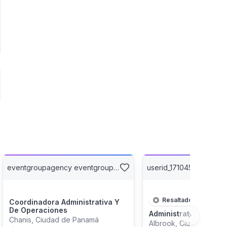
eventgroupagency eventgroupagency
userid_17104538 expres
Resaltado
Coordinadora Administrativa Y
De Operaciones
Administrativo Conta
Next slide
Chanis, Ciudad de Panamá
Albrook, Ciudad de P