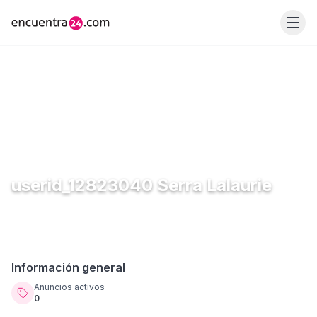
userid_12823040 Serra Lalaurie
Información general
Anuncios activos
0