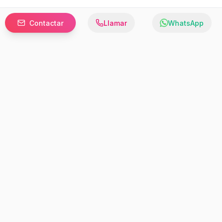
Contactar
Llamar
WhatsApp
Prefer to browse in English? Switch here.
Recursos
Información
Estadísticas de Propiedades
Nosotros
Bluebook
Términos y Servicios
Calculadora de Hipotecas
Políticas de Privacidad
Elige tu país: