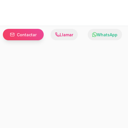
Contactar
Llamar
WhatsApp
Prefer to browse in English? Switch here.
Recursos
Información
Estadísticas de Propiedades
Nosotros
Bluebook
Términos y Servicios
Calculadora de Hipotecas
Políticas de Privacidad
Elige tu país: