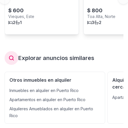
Previous slide
Ne
$
600
$
800
Vieques, Este
Toa Alta, Norte
2
1
3
2
Explorar anuncios similares
Otros inmuebles en alquiler
Alquil
cerca
Inmuebles en alquiler en Puerto Rico
Apartame
Apartamentos en alquiler en Puerto Rico
Alquileres Amueblados en alquiler en Puerto
Rico