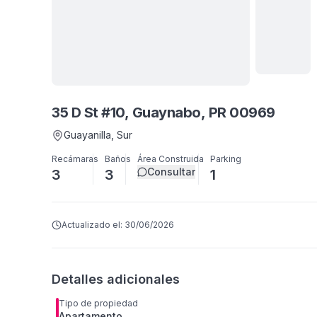
Ver
todas
35 D St #10, Guaynabo, PR 00969
5
fotos
Guayanilla
, Sur
Recámaras
Baños
Área Construida
Parking
Consultar
3
3
1
Actualizado el:
30/06/2026
Detalles adicionales
Tipo de propiedad
Apartamento