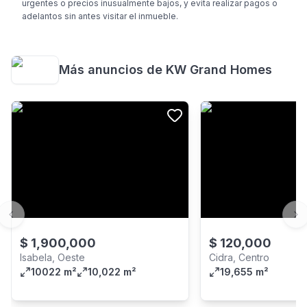
urgentes o precios inusualmente bajos, y evita realizar pagos o
adelantos sin antes visitar el inmueble.
Más anuncios de
KW Grand Homes
Previous slide
Ne
$
1,900,000
$
120,000
Isabela, Oeste
Cidra, Centro
10022 m²
10,022 m²
19,655 m²