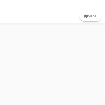
Mapa
Prefer to browse in English? Switch here.
Recursos
Información
Estadísticas de Propiedades
Nosotros
Bluebook
Términos y Servicios
Calculadora de Hipotecas
Políticas de Privacidad
Elige tu país: