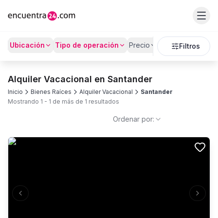
Ubicación
Tipo de operación
Precio
Recámaras
Bañ
Filtros
Alquiler Vacacional en Santander
Inicio
Bienes Raíces
Alquiler Vacacional
Santander
Mostrando
1
-
1
de más de
1
resultados
Ordenar por:
Previous slide
Next s