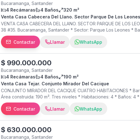
Bucaramanga, Santander
4 Recámaras
4 Baños
320 m²
Venta Casa Cabecera Del Llano. Sector Parque De Los Leone
VENTA CASA CABECERA DEL LLANO. SECTOR PARQUE DE LOS LEON
38 #35. Bucaramanga, Santander * Sector: Parque Los Leones * Ba
Estrato: 4 * Área del lote: 225 m² (9 × 25 m) * Área construida: 325 
Contactar
Llamar
WhatsApp
servicio con baño * Baños: 4 (2 privados, 1 auxiliar y 1 de servicio
independiente * Patio amplio * Jardín interior * Zona de ropas * T
INFORMACIÓN FINANCIERA * VALOR DE VENTA: $980.000.000 ¡Agend
$
990.000.000
Bucaramanga, Santander
4 Recámaras
4 Baños
190 m²
Venta Casa Tejar. Conjunto Mirador Del Cacique
CONJUNTO MIRADOR DEL CACIQUE CUATRO HABITACIONES * Barrio: e
Área construida: 190 m². Tres niveles * Habitaciones: 4 * Baños: 4 
Zona de ropas amplia * Lavadero * jacuzzi > ZONA SOCIAL: * Piscin
Contactar
Llamar
WhatsApp
Salón social * Canchas deportivas * Juegos infantiles * Vigilanc
Administración: $500.000 * VALOR DE VENTA: $990.000.000 ¡Agenda
$
630.000.000
Bucaramanga, Santander