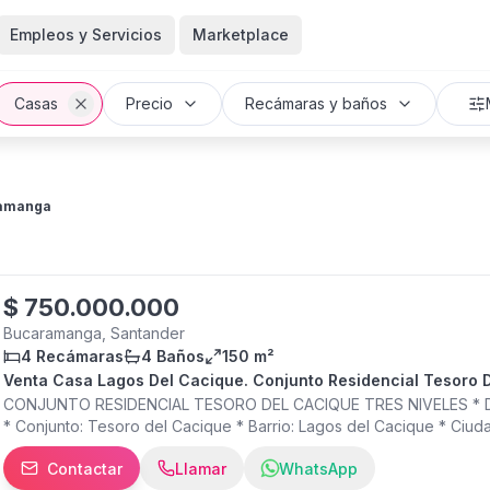
Empleos y Servicios
Marketplace
Casas
Precio
Recámaras y baños
amanga
$
750.000.000
Bucaramanga, Santander
4 Recámaras
4 Baños
150 m²
Venta Casa Lagos Del Cacique. Conjunto Residencial Tesoro 
CONJUNTO RESIDENCIAL TESORO DEL CACIQUE TRES NIVELES * Dir
* Conjunto: Tesoro del Cacique * Barrio: Lagos del Cacique * Ciuda
m2 (adicional reformas) * Niveles: 3 * Estado: completamente remo
Contactar
Llamar
WhatsApp
servicio * Baños: 4 * Cocina: integral * Sala * Comedor * Estudio am