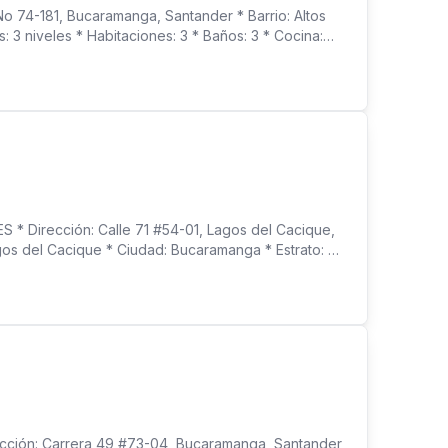
4-181, Bucaramanga, Santander * Barrio: Altos
: 3 niveles * Habitaciones: 3 * Baños: 3 * Cocina:
 Parqueadero para vehículo, cubierto > ZONA
salón social, BBQ, cancha múltiple, vigilancia 24
nistración: $500.000 * VALOR DE VENTA:
Dirección: Calle 71 #54-01, Lagos del Cacique,
os del Cacique * Ciudad: Bucaramanga * Estrato: 6
ado) * Baños: 4 * Cocina: Integral abierta * Sala -
* Pisos en mármol * Parqueadero doble > ZONA
s * Cancha múltiple * Vigilancia privada las 24 horas
ón: Carrera 49 #73-04, Bucaramanga, Santander