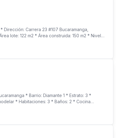
irección: Carrera 23 #107 Bucaramanga,
rea lote: 122 m2 * Área construida: 150 m2 * Niveles:
 Balcón * Zona de ropas: independiente *
s: casa esquinera, local independiente con baño y
 * Parqueadero para 2 vehículos techados *
l independiente con baño y ducha SEGUNDO NIVEL: *
 FINANCIERA * No recibe créditos * No recibe
aramanga * Barrio: Diamante 1 * Estrato: 3 *
modelar * Habitaciones: 3 * Baños: 2 * Cocina
io * Parqueadero para vehículo > ZONA SOCIAL: N.A