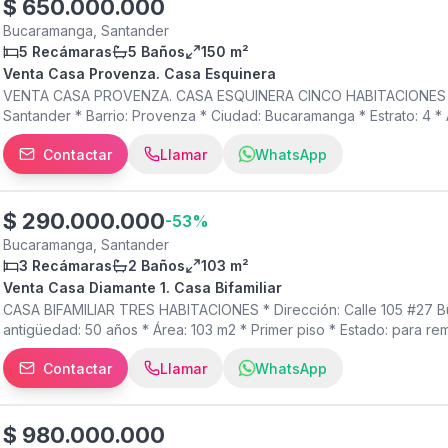
$
650.000.000
Bucaramanga, Santander
5 Recámaras
5 Baños
150 m²
Venta Casa Provenza. Casa Esquinera
VENTA CASA PROVENZA. CASA ESQUINERA CINCO HABITACIONES * D
Santander * Barrio: Provenza * Ciudad: Bucaramanga * Estrato: 4 * Á
2 * Habitaciones: 5 * Baños: 5 * Cocina: integral * Sala comedor *
Contactar
Llamar
WhatsApp
Parqueadero: 2 vehículos techados * Antejardín * Extras relevante
ducha, excelente ubicación residencial y comercial PRIMER NIVEL:
Antejardín * Sala comedor * Cocina integral * Baño social * Loca
5 habitaciones * 4 baños * Zona de ropas * Balcón > INFORMACIÓN
$
290.000.000
-
53
%
permutas * Forma de pago: únicamente efectivo
Bucaramanga, Santander
3 Recámaras
2 Baños
103 m²
Venta Casa Diamante 1. Casa Bifamiliar
CASA BIFAMILIAR TRES HABITACIONES * Dirección: Calle 105 #27 Buc
antigüedad: 50 años * Área: 103 m2 * Primer piso * Estado: para re
tradicional * Sala comedor * Zona de ropas independiente en pat
Contactar
Llamar
WhatsApp
> INFORMACIÓN FINANCIERA * Administración $0
$
980.000.000