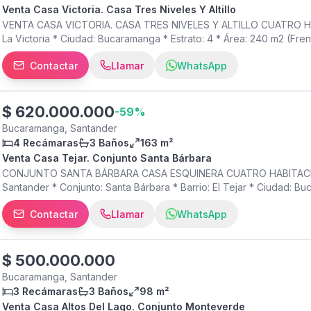
Venta Casa Victoria. Casa Tres Niveles Y Altillo
VENTA CASA VICTORIA. CASA TRES NIVELES Y ALTILLO CUATRO HABIT
La Victoria * Ciudad: Bucaramanga * Estrato: 4 * Área: 240 m2 (Frente
Habitaciones: 4 * Baños: 5 * Cocina integral de lujo * Sala comedo
Contactar
Llamar
WhatsApp
Parqueadero: externo * jacuzzi,
$
620.000.000
-
59
%
Bucaramanga, Santander
4 Recámaras
3 Baños
163 m²
Venta Casa Tejar. Conjunto Santa Bárbara
CONJUNTO SANTA BÁRBARA CASA ESQUINERA CUATRO HABITACIONE
Santander * Conjunto: Santa Bárbara * Barrio: El Tejar * Ciudad: Bu
Habitaciones: 4 * Baños: 3 * Cocina: integral * Sala comedor * Z
Contactar
Llamar
WhatsApp
SOCIAL: Piscina para adultos, piscina para niños, canchas múltiple
visitantes, vigilancia de las 24 horas. > INFORMACIÓN FINANCIERA
$620.000.000 ¡Agenda tu visita hoy mismo!
$
500.000.000
Bucaramanga, Santander
3 Recámaras
3 Baños
98 m²
Venta Casa Altos Del Lago. Conjunto Monteverde