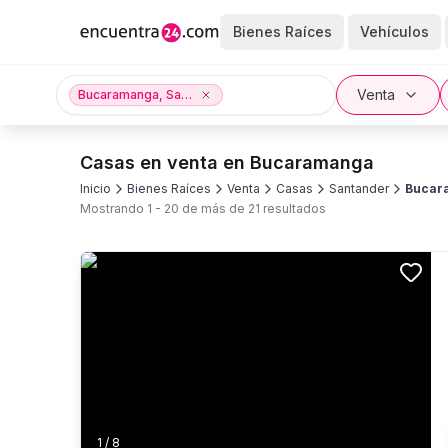
Bienes Raíces
Vehículos
Venta
Bucaramanga, Santander
Casas en venta en Bucaramanga
Inicio
Bienes Raíces
Venta
Casas
Santander
Bucar
Mostrando
1
-
20
de más de
21
resultados
1
/
8