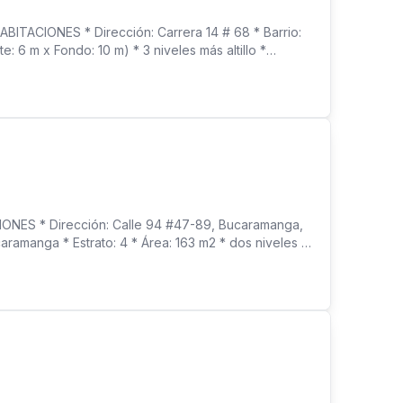
ACIONES * Dirección: Carrera 14 # 68 * Barrio:
: 6 m x Fondo: 10 m) * 3 niveles más altillo *
r * Estudio * Zona de ropas independiente *
S * Dirección: Calle 94 #47-89, Bucaramanga,
caramanga * Estrato: 4 * Área: 163 m2 * dos niveles *
ona de ropas * Parqueadero dentro de la casa > ZONA
s salón, Social, zona de kioscos, parqueadero
 * Administración: $409.000 * VALOR DE VENTA: