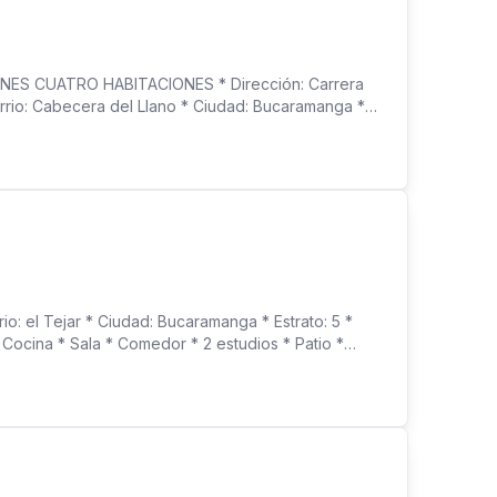
s
ES CUATRO HABITACIONES * Dirección: Carrera
rrio: Cabecera del Llano * Ciudad: Bucaramanga *
m² * Niveles: 2 * Habitaciones: 4 * Habitación de
) * Cocina: Integral * Sala independiente * Comedor
erraza mirador * Parqueadero * Antejardín >
a tu visita hoy mismo!
l Tejar * Ciudad: Bucaramanga * Estrato: 5 *
* Cocina * Sala * Comedor * 2 estudios * Patio *
a para adultos * Piscina para niños * Gimnasio *
ia privada 24/7 > INFORMACIÓN FINANCIERA *
 tu visita hoy mismo!