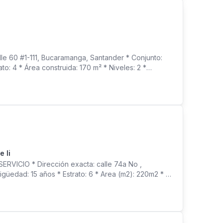
60 #1-111, Bucaramanga, Santander * Conjunto:
o: 4 * Área construida: 170 m² * Niveles: 2 *
udio * Hall de TV / Sala de estar * Patio de ropas
ada las 24 horas * Salón social * Parque infantil *
ón: $303.000 * VALOR DE VENTA: $550.000.000
 Ii
ICIO * Dirección exacta: calle 74a No ,
igüedad: 15 años * Estrato: 6 * Area (m2): 220m2 * #
Tv: si * estudio * dos parqueaderos cubiertos dentro
os infantiles. Salon social. Cancha. Sauna. Turco.
ración: $634.000 * VALOR DE VENTA: $ ¡Agenda tu