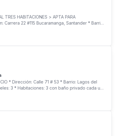
L TRES HABITACIONES > APTA PARA
arrera 22 #115 Bucaramanga, Santander * Barrio:
 Medidas: 16 metros de frente x 10 metros de fondo *
* Sala comedo * Zona de ropas en patio *
, excelente ubicación sobre vía principal > ZONA
a
Dirección: Calle 71 # 53 * Barrio: Lagos del
veles: 3 * Habitaciones: 3 con baño privado cada una
 TV * Estudio * Parqueadero 2 vehículos *ZONA
ncha de squash