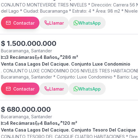
CONJUNTO MONTEVERDE TRES NIVELES * Dirección: Carrera 56 No 7
del Lago * Ciudad: Bucaramanga * Estrato: 4 * Área: 98 m2 * Niveles
integral * Sala comedor * estar de TV * Zona de ropas en patio *
Contactar
Llamar
WhatsApp
SOCIAL: piscina para adultos, piscina para niños, juegos infantiles, 
horas, parqueadero visitantes > INFORMACIÓN FINANCIERA * Admi
$500.000.000 ¡Agenda tu visita hoy mismo!
$
1.500.000.000
Bucaramanga, Santander
3 Recámaras
4 Baños
286 m²
Venta Casa Lagos Del Cacique. Conjunto Luxe Condominio
. CONJUNTO LUXE CONDOMINIO DOS NIVELES TRES HABITACIONES * 
Bucaramanga, Santander * Conjunto: Luxe Condominio * Barrio: Lag
* Área construida: 286 m² * Habitaciones: 3 (cada una con baño priv
Contactar
Llamar
WhatsApp
comedor * Estudio * 2 Hall de TV * Zona social privada con BBQ 
SOCIAL: * Piscina * Turco * Salón social * Kiosco * Juegos infantile
$
680.000.000
Bucaramanga, Santander
4 Recámaras
4 Baños
120 m²
Venta Casa Lagos Del Cacique. Conjunto Tesoro Del Cacique
CONJUNTO TESORO DEL CACIQUE CUATRO HABITACIONES * Direcci