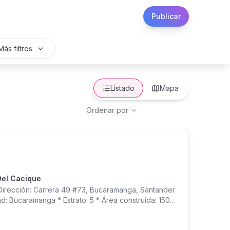
Publicar
Más filtros
Listado
Mapa
Ordenar por:
Del Cacique
ección: Carrera 49 #73, Bucaramanga, Santander
d: Bucaramanga * Estrato: 5 * Área construida: 150
delada y ampliada * Habitaciones: 3 + habitación de
plio * Patio interno amplio * Balcón interno *