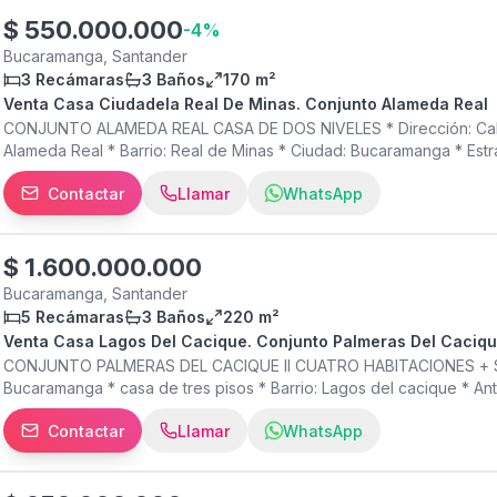
tu visita hoy mismo!
$
550.000.000
-
4
%
Bucaramanga, Santander
3 Recámaras
3 Baños
170 m²
Venta Casa Ciudadela Real De Minas. Conjunto Alameda Real
CONJUNTO ALAMEDA REAL CASA DE DOS NIVELES * Dirección: Calle 
Alameda Real * Barrio: Real de Minas * Ciudad: Bucaramanga * Estrat
Habitaciones: 3 * Baños: 3 * Cocina: Integral * Sala - comedor * Est
Contactar
Llamar
WhatsApp
amplio * Parqueadero para vehículo > ZONA SOCIAL: * Vigilancia priv
Gimnasio al aire libre > INFORMACIÓN FINANCIERA * Administraci
¡Agenda tu visita hoy mismo!
$
1.600.000.000
Bucaramanga, Santander
5 Recámaras
3 Baños
220 m²
Venta Casa Lagos Del Cacique. Conjunto Palmeras Del Cacique
CONJUNTO PALMERAS DEL CACIQUE II CUATRO HABITACIONES + SERV
Bucaramanga * casa de tres pisos * Barrio: Lagos del cacique * Ant
habitaciones : 4 * # baños: 3 * Tipo de cocina: integral * Estar de 
Contactar
Llamar
WhatsApp
de la casa * Remodelada > zona social: pisicina adultos. Niños. Jueg
Gimnasios. Vigilancia 24/7. > INFORMACIÓN FINANCIERA * Administ
visita hoy mismo!