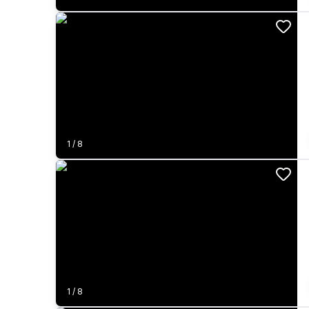
1
/
8
1
/
8