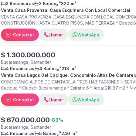
3 Recámaras
3 Baños
320 m²
Venta Casa Provenza. Casa Esquinera Con Local Comercial
VENTA CASA PROVENZA. CASA ESQUINERA CON LOCAL COMERCIA
CONSTRUCCIÓN HASTA CUATRO PISOS, MÁS TERRAZA * Dirección: C
Provenza * Ciudad: Bucaramanga * Estrato: 4 * Área lote: 160 m2 *
Contactar
Llamar
WhatsApp
Niveles: 2 * Habitaciones: 3 * Baños: 3 * Cocina: No especificado 
Parqueadero dentro de la casa * Extras relevantes: casa esquinera
SOCIAL: No aplica
$
1.300.000.000
Bucaramanga, Santander
4 Recámaras
4 Baños
218 m²
Venta Casa Lagos Del Cacique. Condominio Altos De Cantarel
CONDOMINIO ALTOS DE CANTARELA TRES HABITACIONES + SERVICIO * 
Cacique * Ciudad: Bucaramanga * Estrato: 6 * Área: 218.87 m2 * Ni
+ servicio * Baños: 4 * Cocina: integral * Sala comedor * Sala de
Contactar
Llamar
WhatsApp
SOCIAL* * Piscina adultos * Piscina niños * Juegos infantiles * Ca
$
670.000.000
-
83
%
Bucaramanga, Santander
4 Recámaras
5 Baños
240 m²