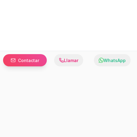
Contactar
Llamar
WhatsApp
Prefer to browse in English? Switch here.
Recursos
Información
Estadísticas de Propiedades
Nosotros
Bluebook
Términos y Servicios
Calculadora de Hipotecas
Políticas de Privacidad
Elige tu país: