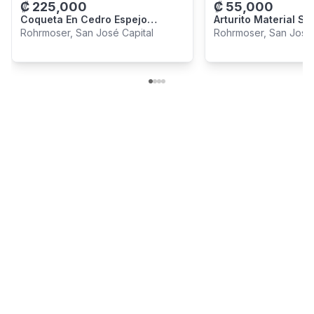
₡
225,000
₡
55,000
Coqueta En Cedro Espejo
Arturito Material Si
Biselado
Rohrmoser, San José Capital
Rohrmoser, San José 