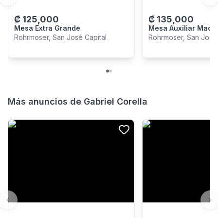
Previous slide
Ne
₡
125,000
₡
135,000
Mesa Extra Grande
Mesa Auxiliar Made
Rohrmoser, San José Capital
Rohrmoser, San José 
Más anuncios de
Gabriel Corella
Previous slide
Ne