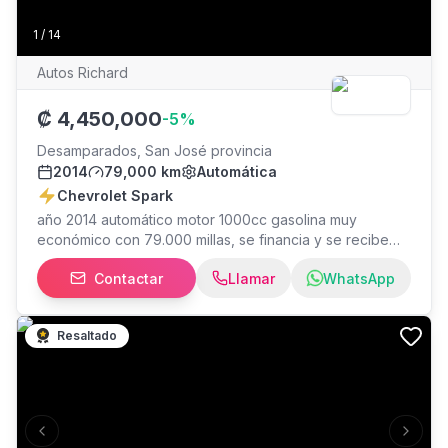
1
/
14
Autos Richard
₡
4,450,000
-
5
%
Desamparados, San José provincia
2014
79,000 km
Automática
Chevrolet Spark
año 2014 automático motor 1000cc gasolina muy
económico con 79.000 millas, se financia y se recibe
auto
Contactar
Llamar
WhatsApp
Resaltado
Previous slide
Next s