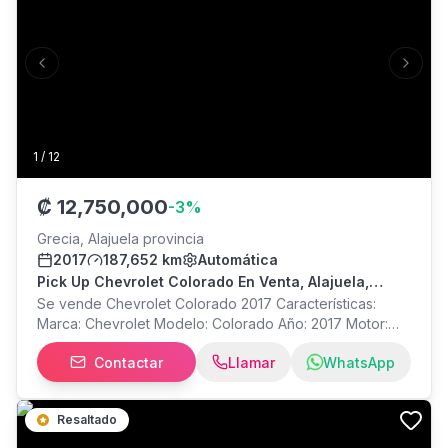
Previous slide
Next s
1
/
12
₡
12,750,000
-
3
%
Grecia, Alajuela provincia
2017
187,652 km
Automática
Pick Up Chevrolet Colorado En Venta, Alajuela,
Grecia
Se vende Chevrolet Colorado 2017 Características:
Marca: Chevrolet Modelo: Colorado Año: 2017 Motor:
Turbo Diésel Duramax 2.8 Transmisión: Automática
Contactar
Llamar
WhatsApp
Kilometraje: 187.652 km Condición: Buen estado
Tracción: 4x4 Aire acondicionado Vidrios eléctricos
Lámpara para neblina Pickup reconocido por su
Resaltado
potencia, durabilidad y economía. Cómodo para
manejar y con excelente desempeño en carretera y