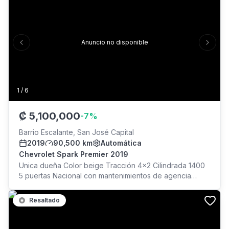
de reversa, Alfombras de bandeja, Control antiderrape,
Frenos ABS, Aros de lujo, Rieles de techo, Dekra26 y
Marchamo al día.
Anuncio no disponible
Previous slide
Next s
1
/
6
₡
5,100,000
-
7
%
Barrio Escalante, San José Capital
2019
90,500 km
Automática
Chevrolet Spark Premier 2019
Unica dueña Color beige Tracción 4x2 Cilindrada 1400
5 puertas Nacional con mantenimientos de agencia
Automático 90,500 km Aros de lujo originales Polarizado
Halógenos Automóvil sedan Llaves originales Placa
Resaltado
terminada en 7 Se vende por renovación de año No
financiado No cambio