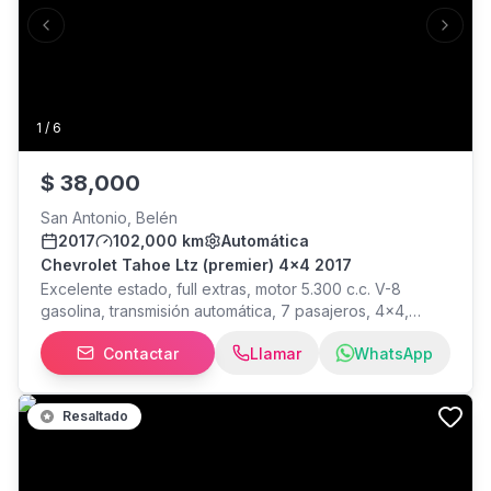
Previous slide
Next s
1
/
6
$
38,000
San Antonio, Belén
2017
102,000 km
Automática
Chevrolet Tahoe Ltz (premier) 4x4 2017
Excelente estado, full extras, motor 5.300 c.c. V-8
gasolina, transmisión automática, 7 pasajeros, 4x4,
tapicería en cuero, DVD, sunroof, aro "20,
Contactar
Llamar
WhatsApp
financiamiento bancario disponible.
Resaltado