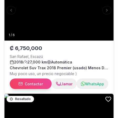
Previous slide
Next s
1
/
6
₡
6,750,000
San Rafael, Escazú
2018
27,000 km
Automática
Chevrolet Suv Trax 2018 Premier (usado) Menos De
27000km
Muy poco uso, un precio negociable )
Contactar
Llamar
WhatsApp
Resaltado