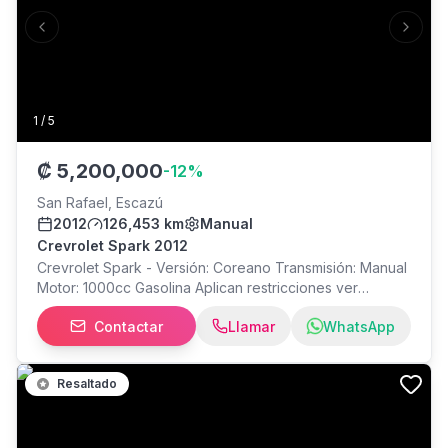
Previous slide
Next s
1
/
5
₡
5,200,000
-
12
%
San Rafael, Escazú
2012
126,453 km
Manual
Crevrolet Spark 2012
Crevrolet Spark - Versión: Coreano Transmisión: Manual
Motor: 1000cc Gasolina Aplican restricciones ver
condiciones en punto de venta
Contactar
Llamar
WhatsApp
Resaltado