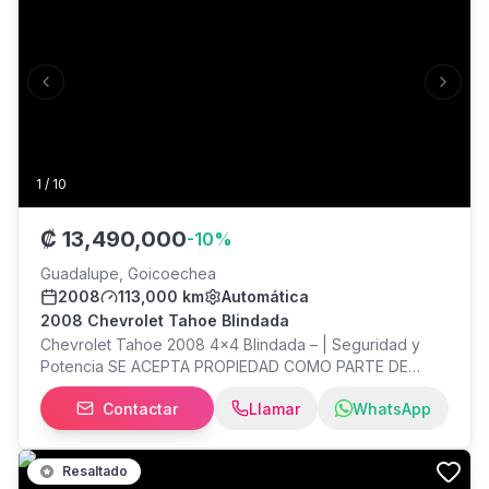
Previous slide
Next s
1
/
10
₡
13,490,000
-
10
%
Guadalupe, Goicoechea
2008
113,000 km
Automática
2008 Chevrolet Tahoe Blindada
Chevrolet Tahoe 2008 4x4 Blindada – | Seguridad y
Potencia SE ACEPTA PROPIEDAD COMO PARTE DE
PAGO ¡Gran oportunidad! Se vende Chevrolet Tahoe
Contactar
Llamar
WhatsApp
2008 en excelentes condiciones con solo 113,000 km.
Este SUV 4x4 blindado combina lujo, seguridad y alto
rendimiento, ideal para familias, ejecutivos o seguridad
Resaltado
privada. Características destacadas: Motor 5.3L V8 a