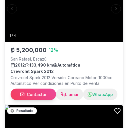
Previous slide
Next s
1
/
4
₡
5,200,000
-
12
%
San Rafael, Escazú
2012
133,490 km
Automática
Crevrolet Spark 2012
Crevrolet Spark 2012 Versión: Coreano Motor: 1000cc
Automatico Ver condiciones en Punto de venta
Contactar
Llamar
WhatsApp
Resaltado