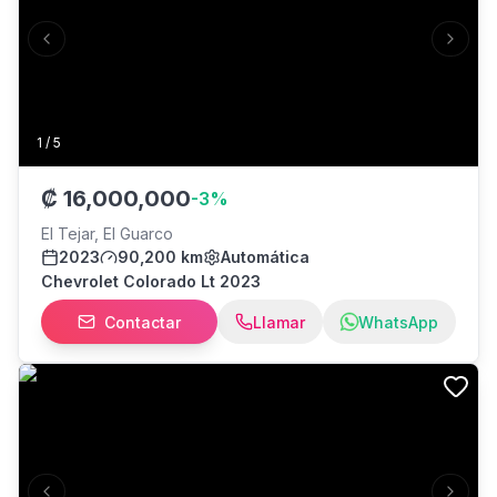
Previous slide
Next s
1
/
5
₡
16,000,000
-
3
%
El Tejar, El Guarco
2023
90,200 km
Automática
Chevrolet Colorado Lt 2023
Contactar
Llamar
WhatsApp