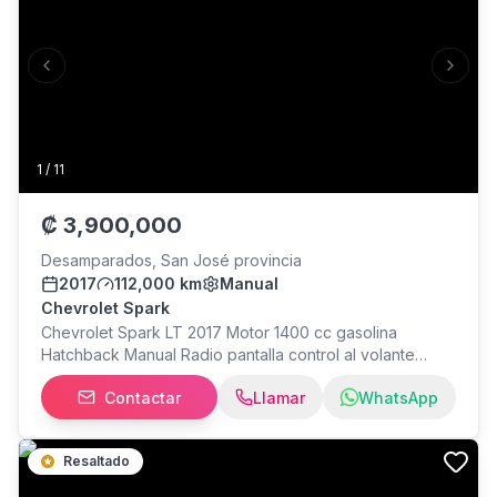
Previous slide
Next s
1
/
11
₡
3,900,000
Desamparados, San José provincia
2017
112,000 km
Manual
Chevrolet Spark
Chevrolet Spark LT 2017 Motor 1400 cc gasolina
Hatchback Manual Radio pantalla control al volante
vidrios eléctricos Aros de lujo 112.520 km Garantía Todo
Contactar
Llamar
WhatsApp
al día Financiamos
Resaltado