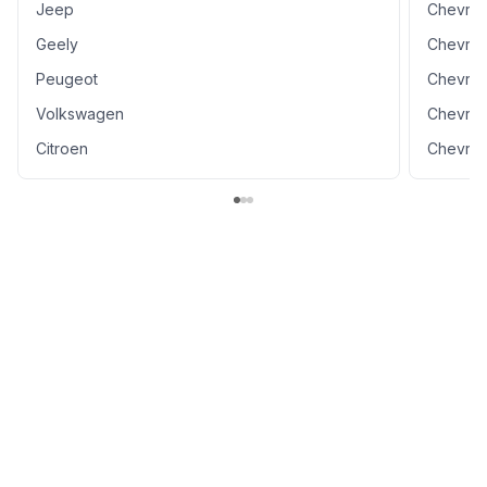
Jeep
Chevrol
Geely
Chevrol
Peugeot
Chevrol
Volkswagen
Chevrol
Citroen
Chevrole