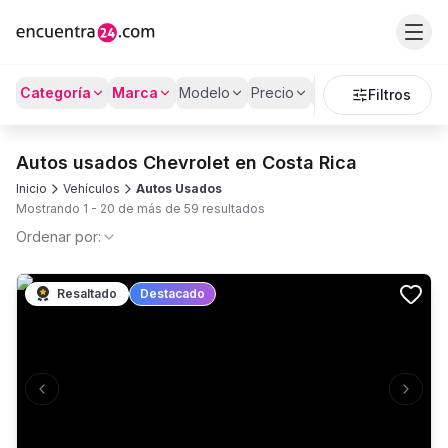
Categoría
Marca
Modelo
Precio
Kilómetros
Filtros
Autos usados Chevrolet en Costa Rica
Inicio
Vehículos
Autos Usados
Mostrando
1
-
20
de más de
59
resultados
Ordenar por:
Resaltado
Destacado
Previous slide
Next s