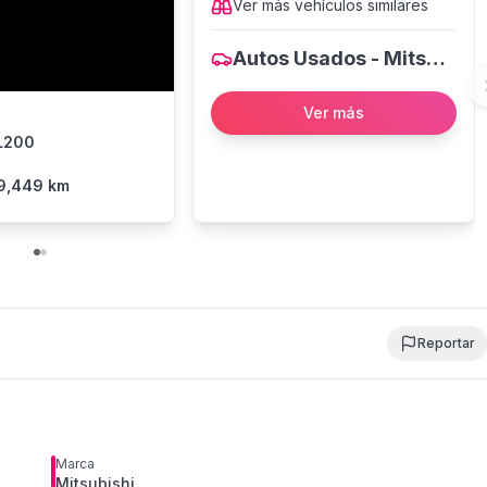
Ver más
vehículos
similares
Autos Usados - Mitsubishi
Ver más
 L200
9,449 km
Reportar
Marca
Mitsubishi