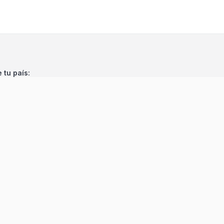
e tu país:
©
2026
Encuentra 24
. Todos los derechos reservados.