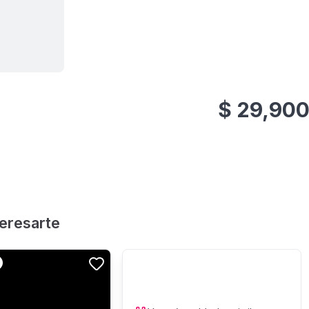
Ver todas
5
fotos
$
29,90
teresarte