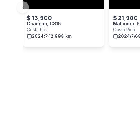
Previous slide
$
13,900
$
21,900
Changan, CS15
Mahindra, 
Costa Rica
Costa Rica
2024
12,998 km
2024
68