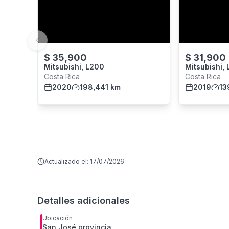
Previous slide
$
35,900
$
31,900
Mitsubishi, L200
Mitsubishi,
Costa Rica
Costa Rica
2020
198,441 km
2019
13
Actualizado el:
17/07/2026
Detalles adicionales
Ubicación
San José provincia