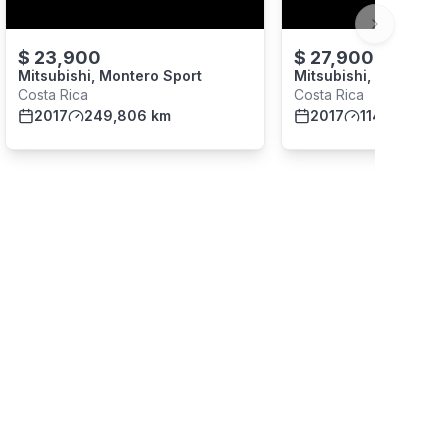
Next slide
$
23,900
$
27,900
Mitsubishi, Montero Sport
Mitsubishi, Montero
Costa Rica
Costa Rica
2017
249,806 km
2017
114,018 km