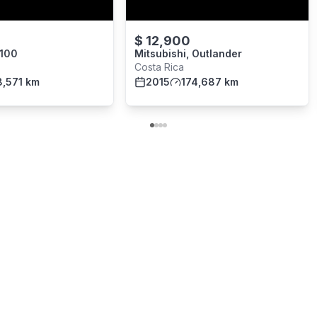
$
12,900
P100
Mitsubishi, Outlander
Costa Rica
,571 km
2015
174,687 km