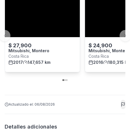
Previous slide
Ne
$
27,900
$
24,900
Mitsubishi, Montero
Mitsubishi, Montero
Costa Rica
Costa Rica
2017
147,657 km
2016
180,315 k
Actualizado el:
06/08/2026
Detalles adicionales