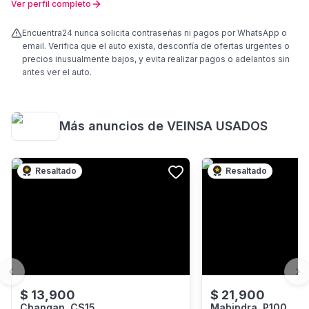
Ver perfil completo
Encuentra24 nunca solicita contraseñas ni pagos por WhatsApp o
email. Verifica que el auto exista, desconfía de ofertas urgentes o
precios inusualmente bajos, y evita realizar pagos o adelantos sin
antes ver el auto.
Más anuncios de
VEINSA USADOS
Resaltado
Resaltado
Previous slide
Ne
$
13,900
$
21,900
Changan, CS15
Mahindra, P100