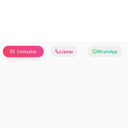
Contactar
Llamar
WhatsApp
Prefer to browse in English? Switch here.
Recursos
Información
Estadísticas de Propiedades
Nosotros
Bluebook
Términos y Servicios
Calculadora de Hipotecas
Políticas de Privacidad
Elige tu país: