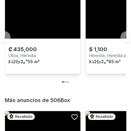
Previous slide
Ne
₡
435,000
$
1,100
Ulloa, Heredia
Heredia, Heredia pro
2
2
55 m²
2
2
85 m²
Más anuncios de
506Box
Resaltado
Resaltado