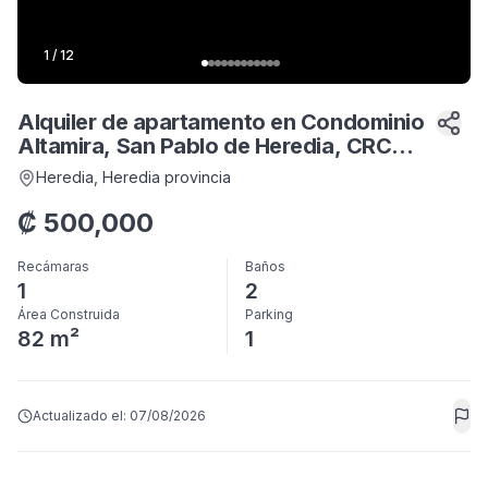
1
/
12
Alquiler de apartamento en Condominio
Altamira, San Pablo de Heredia, CRC
550,000 LINEA BLANCA
Heredia
, Heredia provincia
₡
500,000
Recámaras
Baños
1
2
Área Construida
Parking
82 m²
1
Actualizado el:
07/08/2026