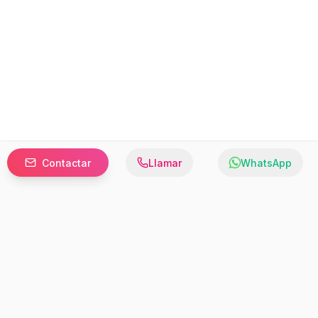
Contactar
Llamar
WhatsApp
Prefer to browse in English? Switch here.
Recursos
Información
Estadísticas de Propiedades
Nosotros
Bluebook
Términos y Servicios
Calculadora de Hipotecas
Políticas de Privacidad
Elige tu país: