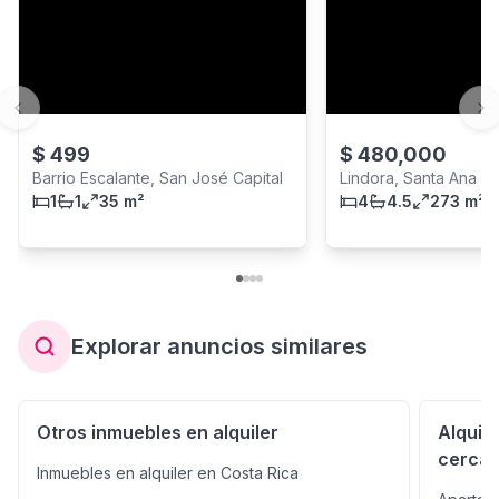
Previous slide
Ne
$
499
$
480,000
Barrio Escalante, San José Capital
Lindora, Santa Ana
1
1
35 m²
4
4.5
273 m²
Explorar anuncios similares
Otros inmuebles en alquiler
Alquil
cerca
Inmuebles en alquiler en Costa Rica