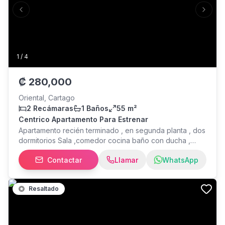
Previous slide
Next s
1
/
4
₡
280,000
Oriental, Cartago
2 Recámaras
1 Baños
55 m²
Centrico Apartamento Para Estrenar
Apartamento recién terminado , en segunda planta , dos
dormitorios Sala ,comedor cocina baño con ducha ,
agua caliente , , Cerca de todo , por la Iglesia de Los
Contactar
Llamar
WhatsApp
Angeles , costado sur oeste de la escuela de Los
Angeles, ideal para pareja . Incluye agua
Resaltado