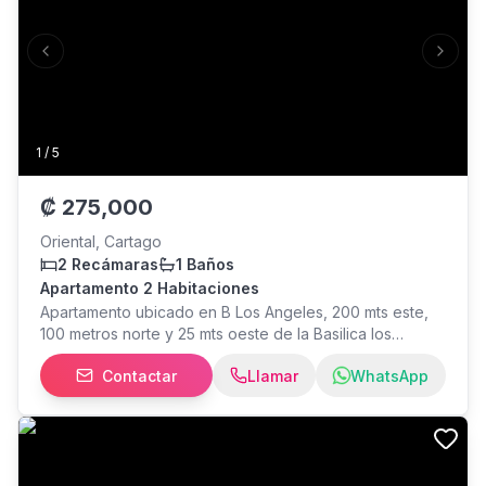
Previous slide
Next s
1
/
5
₡
275,000
Oriental, Cartago
2 Recámaras
1 Baños
Apartamento 2 Habitaciones
Apartamento ubicado en B Los Angeles, 200 mts este,
100 metros norte y 25 mts oeste de la Basilica los
Angeles. No incluye los servicios. Disponiblidad
Contactar
Llamar
WhatsApp
inmediata