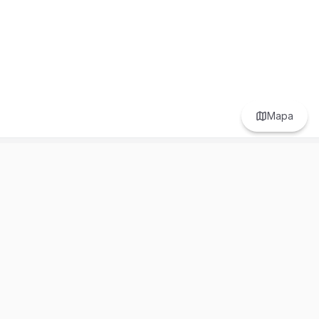
Mapa
Prefer to browse in English? Switch here.
Recursos
Información
Estadísticas de Propiedades
Nosotros
Bluebook
Términos y Servicios
Calculadora de Hipotecas
Políticas de Privacidad
Elige tu país: