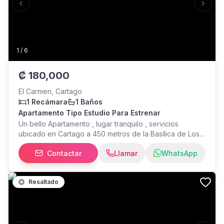
Previous slide
Next s
1
/
6
₡
180,000
El Carmen, Cartago
1 Recámara
1 Baños
Apartamento Tipo Estudio Para Estrenar
Un bello Apartamento , lugar tranquilo , servicios
ubicado en Cartago a 450 metros de la Basílica de Los
Angeles
Contactar
Llamar
WhatsApp
Resaltado