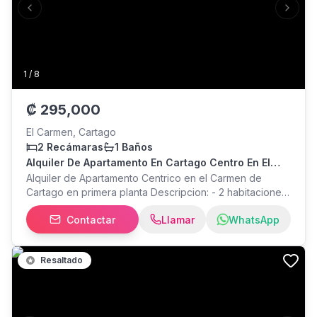
Previous slide
Next s
1
/
8
₡
295,000
El Carmen, Cartago
2 Recámaras
1 Baños
Alquiler De Apartamento En Cartago Centro En El
Carmen Incluye Internet Y Agua
Alquiler de Apartamento Centrico en el Carmen de
Cartago en primera planta Descripcion: - 2 habitaciones
- 1 cochera - 1 baño completo - Cocina - Sala - Cuarto
Contactar
Llamar
WhatsApp
de pilas Incluye: - Agua - Internet - Mantenimiento
Resaltado