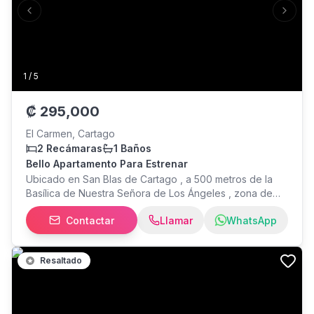
Previous slide
Next s
1
/
5
₡
295,000
El Carmen, Cartago
2 Recámaras
1 Baños
Bello Apartamento Para Estrenar
Ubicado en San Blas de Cartago , a 500 metros de la
Basílica de Nuestra Señora de Los Ángeles , zona de
muy buenos accesos y cercanía a todo , en
Contactar
Llamar
WhatsApp
remodelación
Resaltado