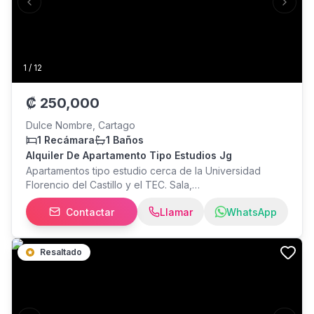
Previous slide
Next s
1
/
12
₡
250,000
Dulce Nombre, Cartago
1 Recámara
1 Baños
Alquiler De Apartamento Tipo Estudios Jg
Apartamentos tipo estudio cerca de la Universidad
Florencio del Castillo y el TEC. Sala,
comedor,cocina,cuarto de pilas con tendedero bajo
Contactar
Llamar
WhatsApp
techo,baño con ducha de agua caliente con una
habitación. Servicios de electricidad y agua por aparte
pues cada apartamento tiene sus propios medidores
Resaltado
independiente.