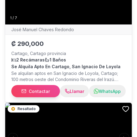
1
/
7
José Manuel Chaves Redondo
₡
290,000
Cartago, Cartago provincia
2 Recámaras
1 Baños
Se Alquila Apto En Cartago, San Ignacio De Loyola
Se alquilan aptos en San Ignacio de Loyola, Cartago;
100 metros oeste del Condominio Riveras del Irazú.
Miden 75m2 c/u incluyendo garaje. Acceso a la pista
Contactar
Llamar
WhatsApp
hacia San José en 5min vía Taras o La Angelina. Precio:
290.000 + depósito Dos cuartos (principal + simple) con
closet c/u Cocina/Sala con mueble 1 Baño con termo
Resaltado
ducha Cuarto de pilas Garaje para un vehículo (bajo
techo, portón sin motor) Cerca eléctrica para seguridad
No mascotas. - Se solicita comprobante de ingresos
(carta de empleador, orden patronal u otro) para
verificación de capacidad de pago.