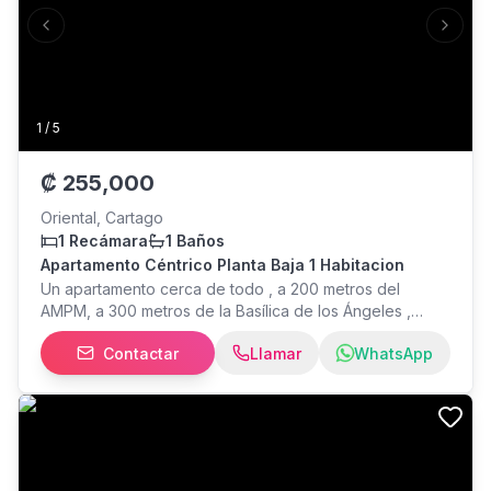
Previous slide
Next s
1
/
5
₡
255,000
Oriental, Cartago
1 Recámara
1 Baños
Apartamento Céntrico Planta Baja 1 Habitacion
Un apartamento cerca de todo , a 200 metros del
AMPM, a 300 metros de la Basílica de los Ángeles ,
cerca de escuelas y Colegios , paradas de Buses ,
Contactar
Llamar
WhatsApp
restaurantes , gimnasios y salas de Spinning , en un
lugar privado y seguro . Un apartamento de paz y
tranquilidad con Internet de fibra Óptica