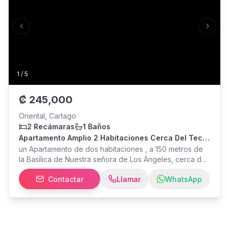
Previous slide
Next s
1
/
5
₡
245,000
Oriental, Cartago
2 Recámaras
1 Baños
Apartamento Amplio 2 Habitaciones Cerca Del Tec
Listo Para Habitar
un Apartamento de dos habitaciones , a 150 metros de
la Basílica de Nuestra señora de Los Ángeles, cerca del
TEC, supermercados, plazas, Bancos y todo muy cerca
Contactar
Llamar
WhatsApp
. Cuenta con dos habitaciones, amplio bano , sala
comedor cocina integrado , ubicación conveniente y
segura , privado. SIN COCHERA