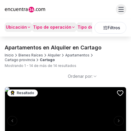
Ubicación
Tipo de operación
Tipo de Propiedad
Prec
Filtros
Apartamentos en Alquiler en Cartago
Inicio
Bienes Raíces
Alquiler
Apartamentos
Cartago provincia
Cartago
Mostrando
1
-
14
de más de
14
resultados
Ordenar por:
Resaltado
Previous slide
Next s